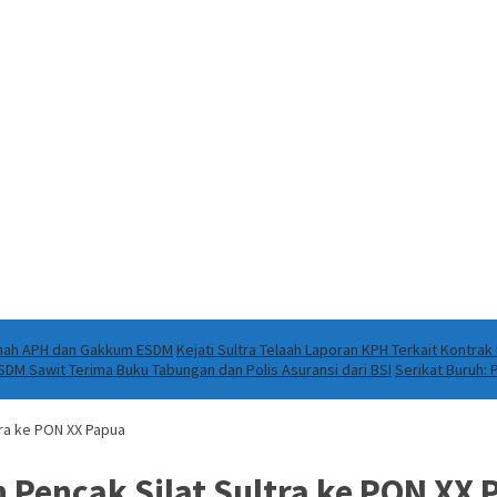
Ranah APH dan Gakkum ESDM
Kejati Sultra Telaah Laporan KPH Terkait Kontra
DM Sawit Terima Buku Tabungan dan Polis Asuransi dari BSI
Serikat Buruh:
tra ke PON XX Papua
 Pencak Silat Sultra ke PON XX