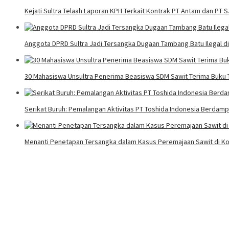
Kejati Sultra Telaah Laporan KPH Terkait Kontrak PT Antam dan PT 
Anggota DPRD Sultra Jadi Tersangka Dugaan Tambang Batu Ilegal d
30 Mahasiswa Unsultra Penerima Beasiswa SDM Sawit Terima Buku T
Serikat Buruh: Pemalangan Aktivitas PT Toshida Indonesia Berdampa
Menanti Penetapan Tersangka dalam Kasus Peremajaan Sawit di Ko