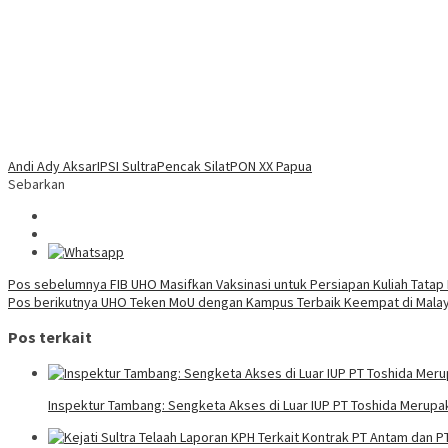
Andi Ady Aksar
IPSI Sultra
Pencak Silat
PON XX Papua
Sebarkan
Navigasi
Pos sebelumnya
FIB UHO Masifkan Vaksinasi untuk Persiapan Kuliah Tatap
Pos berikutnya
UHO Teken MoU dengan Kampus Terbaik Keempat di Malay
pos
Pos terkait
Inspektur Tambang: Sengketa Akses di Luar IUP PT Toshida Meru