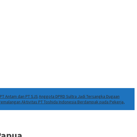
k PT Antam dan PT SJS
Anggota DPRD Sultra Jadi Tersangka Dugaan
 Pemalangan Aktivitas PT Toshida Indonesia Berdampak pada Pekerja,
 Papua