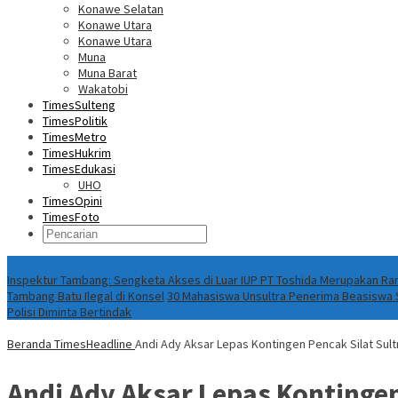
Konawe Selatan
Konawe Utara
Konawe Utara
Muna
Muna Barat
Wakatobi
TimesSulteng
TimesPolitik
TimesMetro
TimesHukrim
TimesEdukasi
UHO
TimesOpini
TimesFoto
Fokus Berita
Inspektur Tambang: Sengketa Akses di Luar IUP PT Toshida Merupakan 
Tambang Batu Ilegal di Konsel
30 Mahasiswa Unsultra Penerima Beasiswa S
Polisi Diminta Bertindak
Beranda
TimesHeadline
Andi Ady Aksar Lepas Kontingen Pencak Silat Sul
Andi Ady Aksar Lepas Kontingen