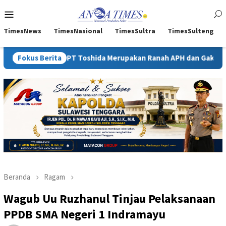
Loncat
Menu
ke
Mobile
konten
TimesNews
TimesNasional
TimesSultra
TimesSulteng
P PT Toshida Merupakan Ranah APH dan Gakkum ESDM
Fokus Berita
Keja
Beranda
Ragam
Wagub Uu Ruzhanul Tinjau Pelaksanaan
PPDB SMA Negeri 1 Indramayu