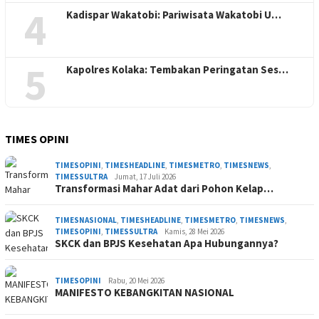
4
Kadispar Wakatobi: Pariwisata Wakatobi U…
5
Kapolres Kolaka: Tembakan Peringatan Ses…
TIMES OPINI
TIMESOPINI
,
TIMESHEADLINE
,
TIMESMETRO
,
TIMESNEWS
,
TIMESSULTRA
Jumat, 17 Juli 2026
Transformasi Mahar Adat dari Pohon Kelap…
TIMESNASIONAL
,
TIMESHEADLINE
,
TIMESMETRO
,
TIMESNEWS
,
TIMESOPINI
,
TIMESSULTRA
Kamis, 28 Mei 2026
SKCK dan BPJS Kesehatan Apa Hubungannya?
TIMESOPINI
Rabu, 20 Mei 2026
MANIFESTO KEBANGKITAN NASIONAL