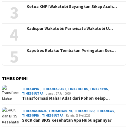
3
Ketua KNPI Wakatobi Sayangkan Sikap Acuh…
4
Kadispar Wakatobi: Pariwisata Wakatobi U…
5
Kapolres Kolaka: Tembakan Peringatan Ses…
TIMES OPINI
TIMESOPINI
,
TIMESHEADLINE
,
TIMESMETRO
,
TIMESNEWS
,
TIMESSULTRA
Jumat, 17 Juli 2026
Transformasi Mahar Adat dari Pohon Kelap…
TIMESNASIONAL
,
TIMESHEADLINE
,
TIMESMETRO
,
TIMESNEWS
,
TIMESOPINI
,
TIMESSULTRA
Kamis, 28 Mei 2026
SKCK dan BPJS Kesehatan Apa Hubungannya?