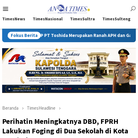
Loncat
Menu
ke
Mobile
konten
TimesNews
TimesNasional
TimesSultra
TimesSulteng
r IUP PT Toshida Merupakan Ranah APH dan Gakkum ESDM
Fokus Berita
Beranda
TimesHeadline
Perihatin Meningkatnya DBD, FPRH
Lakukan Foging di Dua Sekolah di Kota