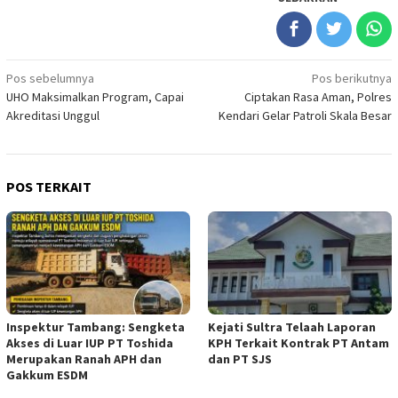
Navigasi
Pos sebelumnya
Pos berikutnya
UHO Maksimalkan Program, Capai
Ciptakan Rasa Aman, Polres
pos
Akreditasi Unggul
Kendari Gelar Patroli Skala Besar
POS TERKAIT
Inspektur Tambang: Sengketa
Kejati Sultra Telaah Laporan
Akses di Luar IUP PT Toshida
KPH Terkait Kontrak PT Antam
Merupakan Ranah APH dan
dan PT SJS
Gakkum ESDM