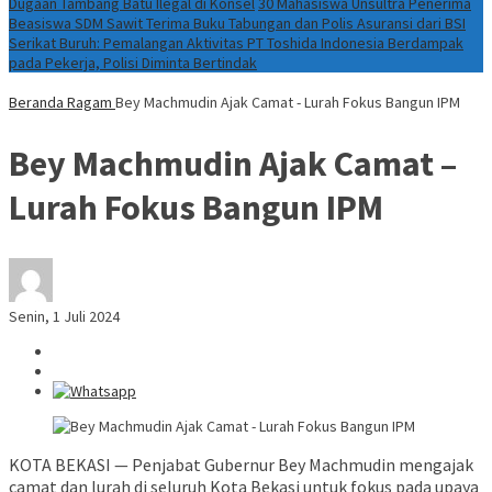
Dugaan Tambang Batu Ilegal di Konsel
30 Mahasiswa Unsultra Penerima
Beasiswa SDM Sawit Terima Buku Tabungan dan Polis Asuransi dari BSI
Serikat Buruh: Pemalangan Aktivitas PT Toshida Indonesia Berdampak
pada Pekerja, Polisi Diminta Bertindak
Beranda
Ragam
Bey Machmudin Ajak Camat - Lurah Fokus Bangun IPM
Bey Machmudin Ajak Camat –
Lurah Fokus Bangun IPM
Senin, 1 Juli 2024
KOTA BEKASI — Penjabat Gubernur Bey Machmudin mengajak
camat dan lurah di seluruh Kota Bekasi untuk fokus pada upaya