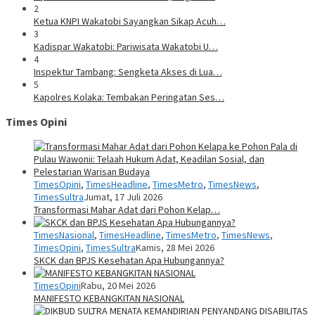
2
Ketua KNPI Wakatobi Sayangkan Sikap Acuh…
3
Kadispar Wakatobi: Pariwisata Wakatobi U…
4
Inspektur Tambang: Sengketa Akses di Lua…
5
Kapolres Kolaka: Tembakan Peringatan Ses…
Times Opini
TimesOpini
,
TimesHeadline
,
TimesMetro
,
TimesNews
,
TimesSultra
Jumat, 17 Juli 2026
Transformasi Mahar Adat dari Pohon Kelap…
TimesNasional
,
TimesHeadline
,
TimesMetro
,
TimesNews
,
TimesOpini
,
TimesSultra
Kamis, 28 Mei 2026
SKCK dan BPJS Kesehatan Apa Hubungannya?
TimesOpini
Rabu, 20 Mei 2026
MANIFESTO KEBANGKITAN NASIONAL