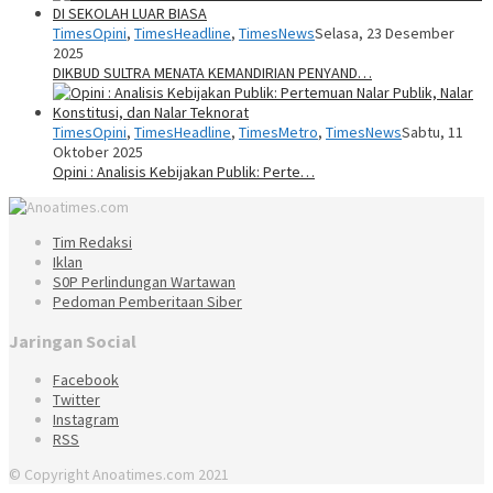
TimesOpini
,
TimesHeadline
,
TimesNews
Selasa, 23 Desember
2025
DIKBUD SULTRA MENATA KEMANDIRIAN PENYAND…
TimesOpini
,
TimesHeadline
,
TimesMetro
,
TimesNews
Sabtu, 11
Oktober 2025
Opini : Analisis Kebijakan Publik: Perte…
Tim Redaksi
Iklan
S0P Perlindungan Wartawan
Pedoman Pemberitaan Siber
Jaringan Social
Facebook
Twitter
Instagram
RSS
© Copyright Anoatimes.com 2021