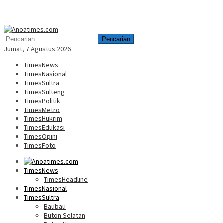
Menu
Mobile
Pencarian
Jumat, 7 Agustus 2026
TimesNews
TimesNasional
TimesSultra
TimesSulteng
TimesPolitik
TimesMetro
TimesHukrim
TimesEdukasi
TimesOpini
TimesFoto
TimesNews
TimesHeadline
TimesNasional
TimesSultra
Baubau
Buton Selatan