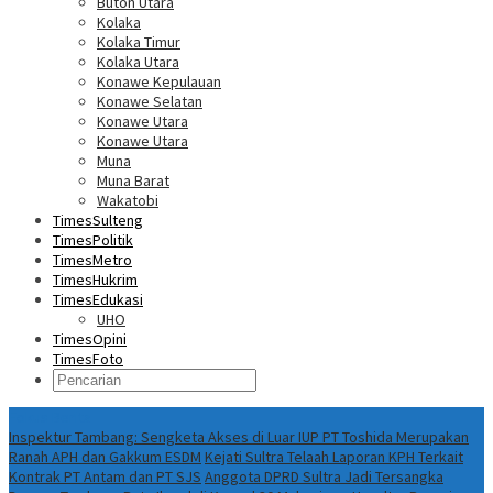
Buton Utara
Kolaka
Kolaka Timur
Kolaka Utara
Konawe Kepulauan
Konawe Selatan
Konawe Utara
Konawe Utara
Muna
Muna Barat
Wakatobi
TimesSulteng
TimesPolitik
TimesMetro
TimesHukrim
TimesEdukasi
UHO
TimesOpini
TimesFoto
Fokus Berita
Inspektur Tambang: Sengketa Akses di Luar IUP PT Toshida Merupakan
Ranah APH dan Gakkum ESDM
Kejati Sultra Telaah Laporan KPH Terkait
Kontrak PT Antam dan PT SJS
Anggota DPRD Sultra Jadi Tersangka