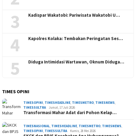
3
Kadispar Wakatobi: Pariwisata Wakatobi U…
4
Kapolres Kolaka: Tembakan Peringatan Ses…
5
Diduga Intimidasi Wartawan, Oknum Diduga…
TIMES OPINI
TIMESOPINI
,
TIMESHEADLINE
,
TIMESMETRO
,
TIMESNEWS
,
TIMESSULTRA
Jumat, 17 Juli 2026
Transformasi Mahar Adat dari Pohon Kelap…
TIMESNASIONAL
,
TIMESHEADLINE
,
TIMESMETRO
,
TIMESNEWS
,
TIMESOPINI
,
TIMESSULTRA
Kamis, 28 Mei 2026
SKCK dan BPJS Kesehatan Apa Hubungannya?