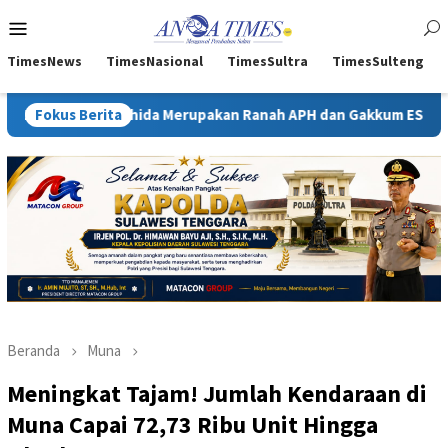
Loncat
Menu
ke
Mobile
konten
TimesNews
TimesNasional
TimesSultra
TimesSulteng
oshida Merupakan Ranah APH dan Gakkum ESDM
Fokus Berita
Kejati Sul
Beranda
Muna
Meningkat Tajam! Jumlah Kendaraan di
Muna Capai 72,73 Ribu Unit Hingga