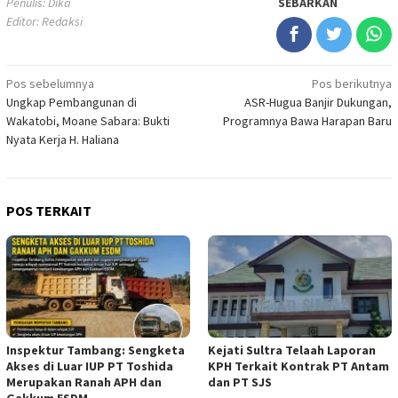
Penulis: Dika
SEBARKAN
Editor: Redaksi
Navigasi
Pos sebelumnya
Pos berikutnya
Ungkap Pembangunan di
ASR-Hugua Banjir Dukungan,
pos
Wakatobi, Moane Sabara: Bukti
Programnya Bawa Harapan Baru
Nyata Kerja H. Haliana
POS TERKAIT
Inspektur Tambang: Sengketa
Kejati Sultra Telaah Laporan
Akses di Luar IUP PT Toshida
KPH Terkait Kontrak PT Antam
Merupakan Ranah APH dan
dan PT SJS