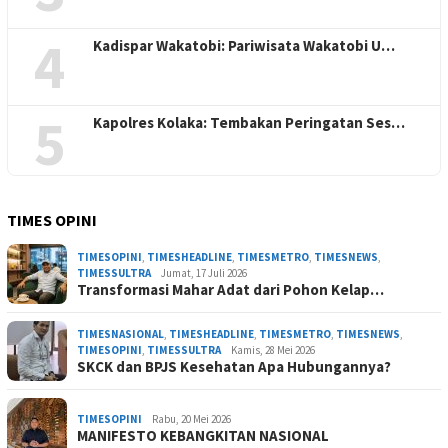
4
Kadispar Wakatobi: Pariwisata Wakatobi U…
5
Kapolres Kolaka: Tembakan Peringatan Ses…
TIMES OPINI
TIMESOPINI
,
TIMESHEADLINE
,
TIMESMETRO
,
TIMESNEWS
,
TIMESSULTRA
Jumat, 17 Juli 2026
Transformasi Mahar Adat dari Pohon Kelap…
TIMESNASIONAL
,
TIMESHEADLINE
,
TIMESMETRO
,
TIMESNEWS
,
TIMESOPINI
,
TIMESSULTRA
Kamis, 28 Mei 2026
SKCK dan BPJS Kesehatan Apa Hubungannya?
TIMESOPINI
Rabu, 20 Mei 2026
MANIFESTO KEBANGKITAN NASIONAL