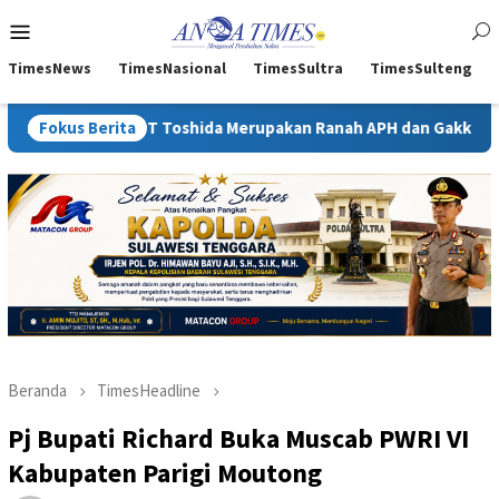
Loncat
Menu
ke
Mobile
konten
TimesNews
TimesNasional
TimesSultra
TimesSulteng
PT Toshida Merupakan Ranah APH dan Gakkum ESDM
Fokus Berita
Kejat
Beranda
TimesHeadline
Pj Bupati Richard Buka Muscab PWRI VI
Kabupaten Parigi Moutong