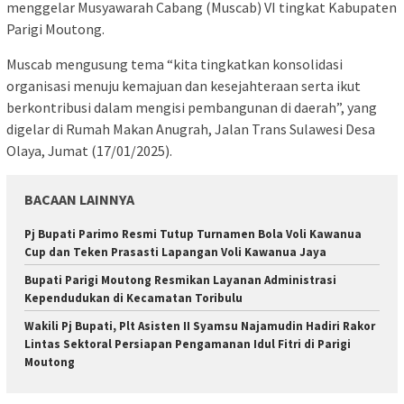
menggelar Musyawarah Cabang (Muscab) VI tingkat Kabupaten
Parigi Moutong.
Muscab mengusung tema “kita tingkatkan konsolidasi
organisasi menuju kemajuan dan kesejahteraan serta ikut
berkontribusi dalam mengisi pembangunan di daerah”, yang
digelar di Rumah Makan Anugrah, Jalan Trans Sulawesi Desa
Olaya, Jumat (17/01/2025).
BACAAN LAINNYA
Pj Bupati Parimo Resmi Tutup Turnamen Bola Voli Kawanua
Cup dan Teken Prasasti Lapangan Voli Kawanua Jaya
Bupati Parigi Moutong Resmikan Layanan Administrasi
Kependudukan di Kecamatan Toribulu
Wakili Pj Bupati, Plt Asisten II Syamsu Najamudin Hadiri Rakor
Lintas Sektoral Persiapan Pengamanan Idul Fitri di Parigi
Moutong