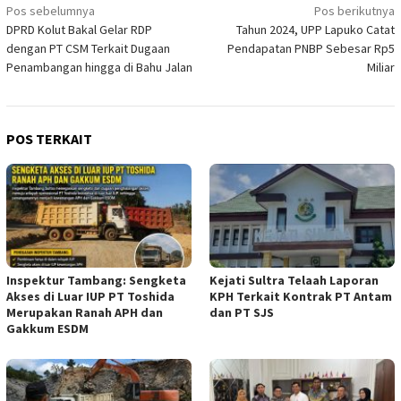
Navigasi
Pos sebelumnya
Pos berikutnya
DPRD Kolut Bakal Gelar RDP
Tahun 2024, UPP Lapuko Catat
pos
dengan PT CSM Terkait Dugaan
Pendapatan PNBP Sebesar Rp5
Penambangan hingga di Bahu Jalan
Miliar
POS TERKAIT
Inspektur Tambang: Sengketa
Kejati Sultra Telaah Laporan
Akses di Luar IUP PT Toshida
KPH Terkait Kontrak PT Antam
Merupakan Ranah APH dan
dan PT SJS
Gakkum ESDM