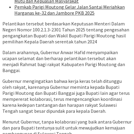
Mutu dan Kepuasan Masyarakat
Pemkab Parigi Moutong Gelar Jalan Santai Meriahkan
Harganas ke-32 dan Jambore PKB 2025
Pelantikan tersebut berdasarkan Keputusan Menteri Dalam
Negeri Nomor 100.2.1.3-2301 Tahun 2025 tentang pengesahan
pengangkatan Bupati dan Wakil Bupati Parigi Moutong hasil
pemilihan Kepala Daerah serentak tahun 2024
Dalam arahannya, Gubernur Anwar Hafid menyampaikan
ucapan selamat dan berharap pelantikan tersebut akan
menjadi Rahmat bagi rakyat Kabupaten Parigi Moutong dan
Banggai.
Gubernur mengingatkan bahwa kerja keras telah ditunggu
oleh rakyat, karenanya Gubernur meminta kepada Bupati
Parigi Moutong dan Bupati Banggai juga Bupati lain agar terus
mempererat kolaborasi, terus mengencangkan koordinasi
karena kedepan tantangan dan harapan rakyat Sulawesi
Tengah sangat besar dipundak para kepala Daerah.
Menurut Gubernur, tanpa kolaborasi yang baik antara Gubernur
dan para Bupati tentunya sulit untuk mewujudkan kemajuan
pembangunan di Sulawesi Tengah.