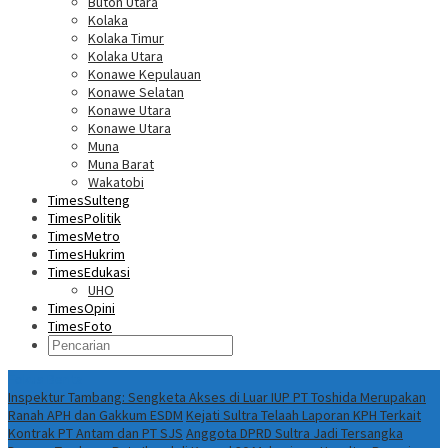
Buton Utara
Kolaka
Kolaka Timur
Kolaka Utara
Konawe Kepulauan
Konawe Selatan
Konawe Utara
Konawe Utara
Muna
Muna Barat
Wakatobi
TimesSulteng
TimesPolitik
TimesMetro
TimesHukrim
TimesEdukasi
UHO
TimesOpini
TimesFoto
Fokus Berita
Inspektur Tambang: Sengketa Akses di Luar IUP PT Toshida Merupakan
Ranah APH dan Gakkum ESDM
Kejati Sultra Telaah Laporan KPH Terkait
Kontrak PT Antam dan PT SJS
Anggota DPRD Sultra Jadi Tersangka