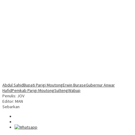
Abdul Sahid
Bupati Parigi Moutong
Erwin Burase
Gubernur Anwar
Hafid
Pemkab Parigi Moutong
Sulteng
Wabup
Penulis: JOV
Editor: MAN
Sebarkan