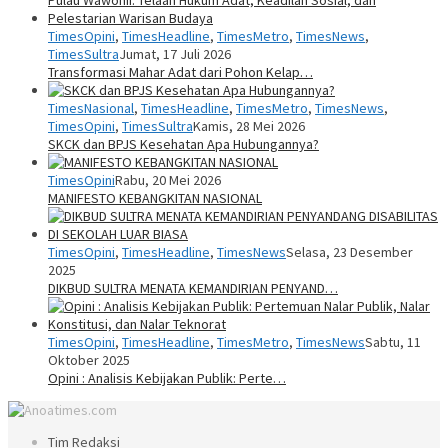
TimesOpini
,
TimesHeadline
,
TimesMetro
,
TimesNews
,
TimesSultra
Jumat, 17 Juli 2026
Transformasi Mahar Adat dari Pohon Kelap…
TimesNasional
,
TimesHeadline
,
TimesMetro
,
TimesNews
,
TimesOpini
,
TimesSultra
Kamis, 28 Mei 2026
SKCK dan BPJS Kesehatan Apa Hubungannya?
TimesOpini
Rabu, 20 Mei 2026
MANIFESTO KEBANGKITAN NASIONAL
TimesOpini
,
TimesHeadline
,
TimesNews
Selasa, 23 Desember
2025
DIKBUD SULTRA MENATA KEMANDIRIAN PENYAND…
TimesOpini
,
TimesHeadline
,
TimesMetro
,
TimesNews
Sabtu, 11
Oktober 2025
Opini : Analisis Kebijakan Publik: Perte…
Tim Redaksi