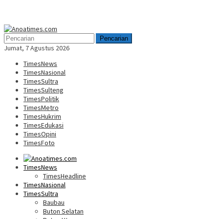
Menu
Mobile
Pencarian
Jumat, 7 Agustus 2026
TimesNews
TimesNasional
TimesSultra
TimesSulteng
TimesPolitik
TimesMetro
TimesHukrim
TimesEdukasi
TimesOpini
TimesFoto
TimesNews
TimesHeadline
TimesNasional
TimesSultra
Baubau
Buton Selatan