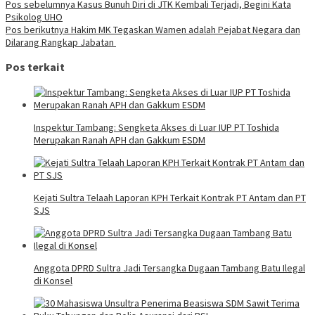
Navigasi
Pos sebelumnya
Kasus Bunuh Diri di JTK Kembali Terjadi, Begini Kata
Psikolog UHO
pos
Pos berikutnya
Hakim MK Tegaskan Wamen adalah Pejabat Negara dan
Dilarang Rangkap Jabatan
Pos terkait
Inspektur Tambang: Sengketa Akses di Luar IUP PT Toshida
Merupakan Ranah APH dan Gakkum ESDM
Kejati Sultra Telaah Laporan KPH Terkait Kontrak PT Antam dan PT
SJS
Anggota DPRD Sultra Jadi Tersangka Dugaan Tambang Batu Ilegal
di Konsel