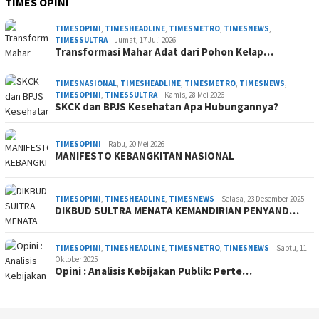
TIMES OPINI
TIMESOPINI
,
TIMESHEADLINE
,
TIMESMETRO
,
TIMESNEWS
,
TIMESSULTRA
Jumat, 17 Juli 2026
Transformasi Mahar Adat dari Pohon Kelap…
TIMESNASIONAL
,
TIMESHEADLINE
,
TIMESMETRO
,
TIMESNEWS
,
TIMESOPINI
,
TIMESSULTRA
Kamis, 28 Mei 2026
SKCK dan BPJS Kesehatan Apa Hubungannya?
TIMESOPINI
Rabu, 20 Mei 2026
MANIFESTO KEBANGKITAN NASIONAL
TIMESOPINI
,
TIMESHEADLINE
,
TIMESNEWS
Selasa, 23 Desember 2025
DIKBUD SULTRA MENATA KEMANDIRIAN PENYAND…
TIMESOPINI
,
TIMESHEADLINE
,
TIMESMETRO
,
TIMESNEWS
Sabtu, 11
Oktober 2025
Opini : Analisis Kebijakan Publik: Perte…