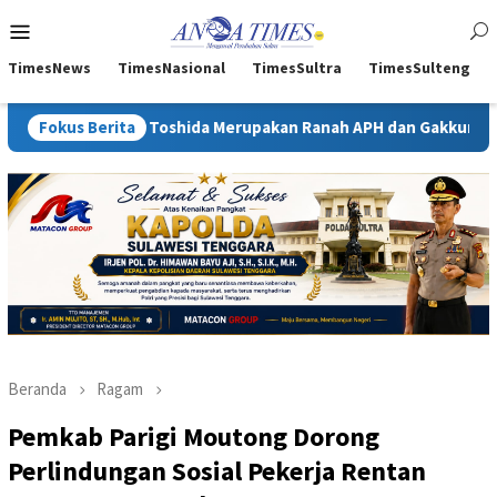
Loncat
Menu
ke
Mobile
konten
TimesNews
TimesNasional
TimesSultra
TimesSulteng
 Toshida Merupakan Ranah APH dan Gakkum ESDM
Fokus Berita
Kejati S
Beranda
Ragam
Pemkab Parigi Moutong Dorong
Perlindungan Sosial Pekerja Rentan