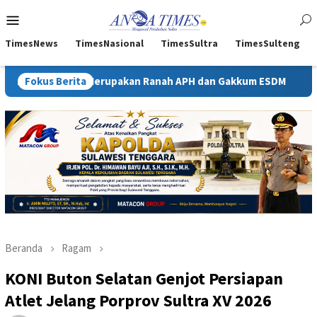
Loncat
Menu
ke
Mobile
konten
TimesNews
TimesNasional
TimesSultra
TimesSulteng
ida Merupakan Ranah APH dan Gakkum ESDM
Fokus Berita
Kejati Sultra
Beranda
Ragam
KONI Buton Selatan Genjot Persiapan
Atlet Jelang Porprov Sultra XV 2026