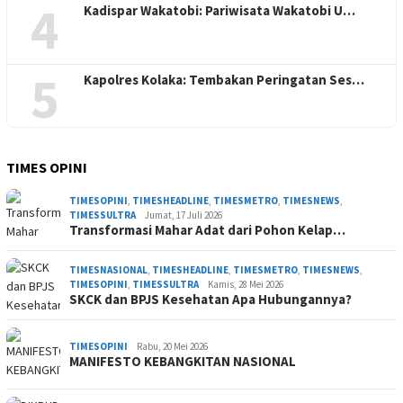
4
Kadispar Wakatobi: Pariwisata Wakatobi U…
5
Kapolres Kolaka: Tembakan Peringatan Ses…
TIMES OPINI
TIMESOPINI
,
TIMESHEADLINE
,
TIMESMETRO
,
TIMESNEWS
,
TIMESSULTRA
Jumat, 17 Juli 2026
Transformasi Mahar Adat dari Pohon Kelap…
TIMESNASIONAL
,
TIMESHEADLINE
,
TIMESMETRO
,
TIMESNEWS
,
TIMESOPINI
,
TIMESSULTRA
Kamis, 28 Mei 2026
SKCK dan BPJS Kesehatan Apa Hubungannya?
TIMESOPINI
Rabu, 20 Mei 2026
MANIFESTO KEBANGKITAN NASIONAL