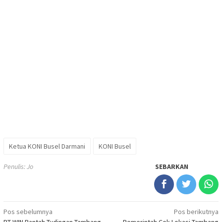
Ketua KONI Busel Darmani
KONI Busel
Penulis: Jo
SEBARKAN
Navigasi
Pos sebelumnya
Pos berikutnya
PT WIN Bantah Tudingan Tambang
Pemerintah Cek Lokasi Tambang