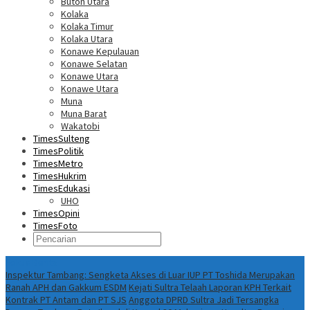
Buton Utara
Kolaka
Kolaka Timur
Kolaka Utara
Konawe Kepulauan
Konawe Selatan
Konawe Utara
Konawe Utara
Muna
Muna Barat
Wakatobi
TimesSulteng
TimesPolitik
TimesMetro
TimesHukrim
TimesEdukasi
UHO
TimesOpini
TimesFoto
Fokus Berita
Inspektur Tambang: Sengketa Akses di Luar IUP PT Toshida Merupakan
Ranah APH dan Gakkum ESDM
Kejati Sultra Telaah Laporan KPH Terkait
Kontrak PT Antam dan PT SJS
Anggota DPRD Sultra Jadi Tersangka