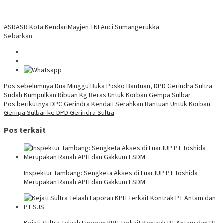
ASR
ASR Kota Kendari
Mayjen TNI Andi Sumangerukka
Sebarkan
Navigasi
Pos sebelumnya
Dua Minggu Buka Posko Bantuan, DPD Gerindra Sultra
Sudah Kumpulkan Ribuan Kg Beras Untuk Korban Gempa Sulbar
pos
Pos berikutnya
DPC Gerindra Kendari Serahkan Bantuan Untuk Korban
Gempa Sulbar ke DPD Gerindra Sultra
Pos terkait
Inspektur Tambang: Sengketa Akses di Luar IUP PT Toshida
Merupakan Ranah APH dan Gakkum ESDM
Kejati Sultra Telaah Laporan KPH Terkait Kontrak PT Antam dan PT