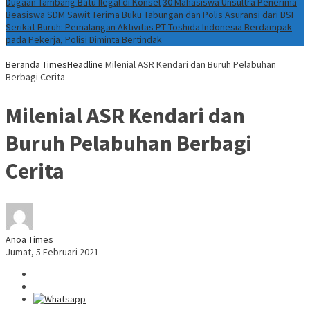
Dugaan Tambang Batu Ilegal di Konsel
30 Mahasiswa Unsultra Penerima
Beasiswa SDM Sawit Terima Buku Tabungan dan Polis Asuransi dari BSI
Serikat Buruh: Pemalangan Aktivitas PT Toshida Indonesia Berdampak
pada Pekerja, Polisi Diminta Bertindak
Beranda
TimesHeadline
Milenial ASR Kendari dan Buruh Pelabuhan
Berbagi Cerita
Milenial ASR Kendari dan
Buruh Pelabuhan Berbagi
Cerita
Anoa Times
Jumat, 5 Februari 2021