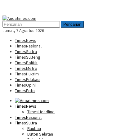
Menu
Mobile
Pencarian
Jumat, 7 Agustus 2026
TimesNews
TimesNasional
TimesSultra
TimesSulteng
TimesPolitik
TimesMetro
TimesHukrim
TimesEdukasi
TimesOpini
TimesFoto
TimesNews
TimesHeadline
TimesNasional
TimesSultra
Baubau
Buton Selatan