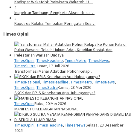
Kadispar Wakatobi: Pariwisata Wakatobi U…
4
Inspektur Tambang: Sengketa Akses di Lua…
5
Kapolres Kolaka: Tembakan Peringatan Ses…
Times Opini
TimesOpini
,
TimesHeadline
,
TimesMetro
,
TimesNews
,
TimesSultra
Jumat, 17 Juli 2026
Transformasi Mahar Adat dari Pohon Kelap…
TimesNasional
,
TimesHeadline
,
TimesMetro
,
TimesNews
,
TimesOpini
,
TimesSultra
Kamis, 28 Mei 2026
SKCK dan BPJS Kesehatan Apa Hubungannya?
TimesOpini
Rabu, 20 Mei 2026
MANIFESTO KEBANGKITAN NASIONAL
TimesOpini
,
TimesHeadline
,
TimesNews
Selasa, 23 Desember
2025