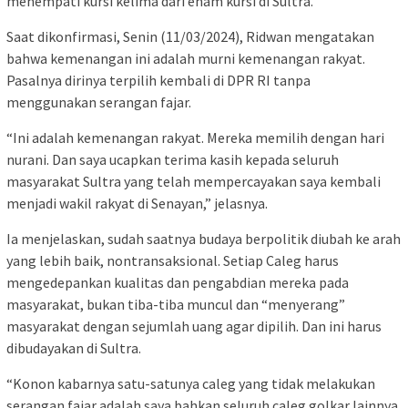
menempati kursi kelima dari enam kursi di Sultra.
Saat dikonfirmasi, Senin (11/03/2024), Ridwan mengatakan
bahwa kemenangan ini adalah murni kemenangan rakyat.
Pasalnya dirinya terpilih kembali di DPR RI tanpa
menggunakan serangan fajar.
“Ini adalah kemenangan rakyat. Mereka memilih dengan hari
nurani. Dan saya ucapkan terima kasih kepada seluruh
masyarakat Sultra yang telah mempercayakan saya kembali
menjadi wakil rakyat di Senayan,” jelasnya.
Ia menjelaskan, sudah saatnya budaya berpolitik diubah ke arah
yang lebih baik, nontransaksional. Setiap Caleg harus
mengedepankan kualitas dan pengabdian mereka pada
masyarakat, bukan tiba-tiba muncul dan “menyerang”
masyarakat dengan sejumlah uang agar dipilih. Dan ini harus
dibudayakan di Sultra.
“Konon kabarnya satu-satunya caleg yang tidak melakukan
serangan fajar adalah saya bahkan seluruh caleg golkar lainnya