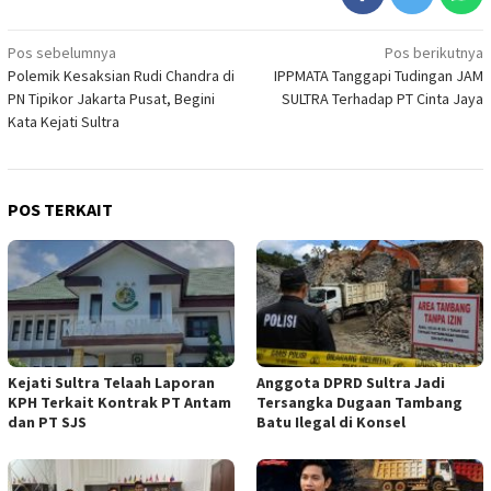
Navigasi
Pos sebelumnya
Pos berikutnya
Polemik Kesaksian Rudi Chandra di
IPPMATA Tanggapi Tudingan JAM
pos
PN Tipikor Jakarta Pusat, Begini
SULTRA Terhadap PT Cinta Jaya
Kata Kejati Sultra
POS TERKAIT
Kejati Sultra Telaah Laporan
Anggota DPRD Sultra Jadi
KPH Terkait Kontrak PT Antam
Tersangka Dugaan Tambang
dan PT SJS
Batu Ilegal di Konsel