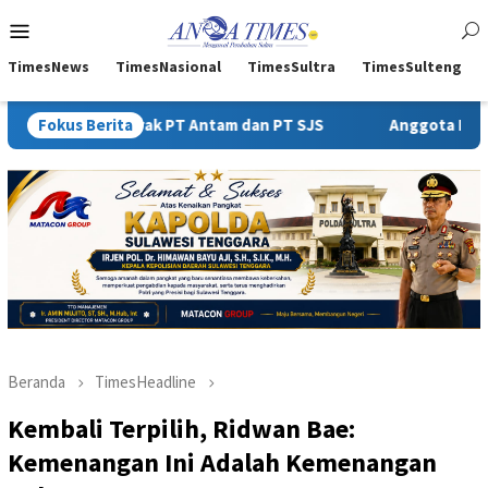
Loncat
Menu
ke
Mobile
konten
TimesNews
TimesNasional
TimesSultra
TimesSulteng
ontrak PT Antam dan PT SJS
Fokus Berita
Anggota DPRD Sultra Jadi Ter
Beranda
TimesHeadline
Kembali Terpilih, Ridwan Bae:
Kemenangan Ini Adalah Kemenangan