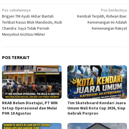
Navigasi
Pos sebelumnya
Pos berikutnya
Brigjen TNI Ayub Akbar Bantah
Kembali Terpilih, Ridwan Bae:
pos
Terlibat Kasus Blok Mandiodo, Rudi
Kemenangan Ini Adalah
Chandra: Saya Tidak Pernah
Kemenangan Rakyat
Menyebut Institusi Militer
POS TERKAIT
RKAB Belum Disetujui, PT WIN
Tim Skateboard Kendari Juara
Setop Operasional dan Mulai
Umum Wali Kota Cup 2026, Siap
PHK 10 Agustus
Gebrak Porprov