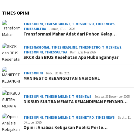
TIMES OPINI
TIMESOPINI
,
TIMESHEADLINE
,
TIMESMETRO
,
TIMESNEWS
,
TIMESSULTRA
Jumat, 17 Juli 2026
Transformasi Mahar Adat dari Pohon Kelap…
TIMESNASIONAL
,
TIMESHEADLINE
,
TIMESMETRO
,
TIMESNEWS
,
TIMESOPINI
,
TIMESSULTRA
Kamis, 28 Mei 2026
SKCK dan BPJS Kesehatan Apa Hubungannya?
TIMESOPINI
Rabu, 20 Mei 2026
MANIFESTO KEBANGKITAN NASIONAL
TIMESOPINI
,
TIMESHEADLINE
,
TIMESNEWS
Selasa, 23 Desember 2025
DIKBUD SULTRA MENATA KEMANDIRIAN PENYAND…
TIMESOPINI
,
TIMESHEADLINE
,
TIMESMETRO
,
TIMESNEWS
Sabtu, 11
Oktober 2025
Opini : Analisis Kebijakan Publik: Perte…