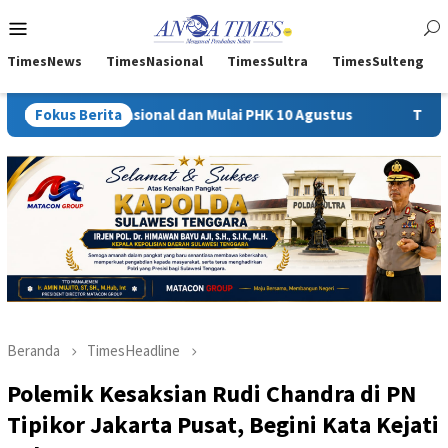
Loncat
Menu
ke
Mobile
konten
TimesNews
TimesNasional
TimesSultra
TimesSulteng
asional dan Mulai PHK 10 Agustus
Fokus Berita
Tim Skateboard Kendar
Beranda
TimesHeadline
Polemik Kesaksian Rudi Chandra di PN
Tipikor Jakarta Pusat, Begini Kata Kejati