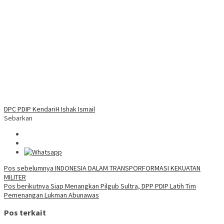
DPC PDIP Kendari
H Ishak Ismail
Sebarkan
Navigasi
Pos sebelumnya
INDONESIA DALAM TRANSPORFORMASI KEKUATAN
MILITER
pos
Pos berikutnya
Siap Menangkan Pilgub Sultra, DPP PDIP Latih Tim
Pemenangan Lukman Abunawas
Pos terkait