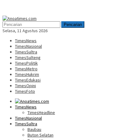
Menu
Mobile
Pencarian
Selasa, 11 Agustus 2026
TimesNews
TimesNasional
TimesSultra
TimesSulteng
TimesPolitik
TimesMetro
TimesHukrim
TimesEdukasi
TimesOpini
TimesFoto
TimesNews
TimesHeadline
TimesNasional
TimesSultra
Baubau
Buton Selatan