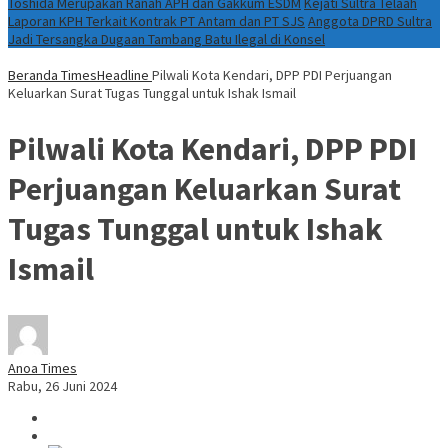
Toshida Merupakan Ranah APH dan Gakkum ESDM
Kejati Sultra Telaah
Laporan KPH Terkait Kontrak PT Antam dan PT SJS
Anggota DPRD Sultra
Jadi Tersangka Dugaan Tambang Batu Ilegal di Konsel
Beranda
TimesHeadline
Pilwali Kota Kendari, DPP PDI Perjuangan
Keluarkan Surat Tugas Tunggal untuk Ishak Ismail
Pilwali Kota Kendari, DPP PDI
Perjuangan Keluarkan Surat
Tugas Tunggal untuk Ishak
Ismail
Anoa Times
Rabu, 26 Juni 2024