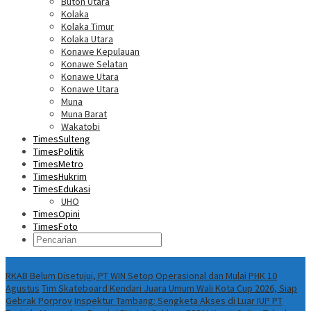
Buton Utara
Kolaka
Kolaka Timur
Kolaka Utara
Konawe Kepulauan
Konawe Selatan
Konawe Utara
Konawe Utara
Muna
Muna Barat
Wakatobi
TimesSulteng
TimesPolitik
TimesMetro
TimesHukrim
TimesEdukasi
UHO
TimesOpini
TimesFoto
Fokus Berita
RKAB Belum Disetujui, PT WIN Setop Operasional dan Mulai PHK 10
Agustus
Tim Skateboard Kendari Juara Umum Wali Kota Cup 2026, Siap
Gebrak Porprov
Inspektur Tambang: Sengketa Akses di Luar IUP PT