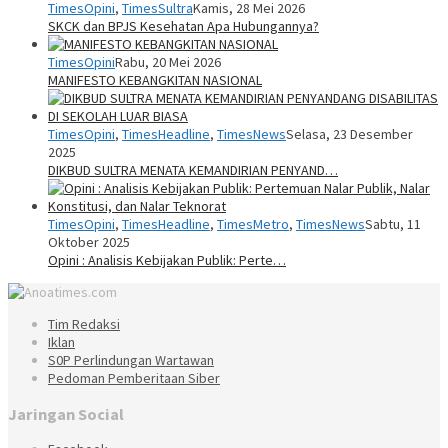
TimesOpini
,
TimesSultra
Kamis, 28 Mei 2026
SKCK dan BPJS Kesehatan Apa Hubungannya?
TimesOpini
Rabu, 20 Mei 2026
MANIFESTO KEBANGKITAN NASIONAL
TimesOpini
,
TimesHeadline
,
TimesNews
Selasa, 23 Desember
2025
DIKBUD SULTRA MENATA KEMANDIRIAN PENYAND…
TimesOpini
,
TimesHeadline
,
TimesMetro
,
TimesNews
Sabtu, 11
Oktober 2025
Opini : Analisis Kebijakan Publik: Perte…
Tim Redaksi
Iklan
S0P Perlindungan Wartawan
Pedoman Pemberitaan Siber
Jaringan Social