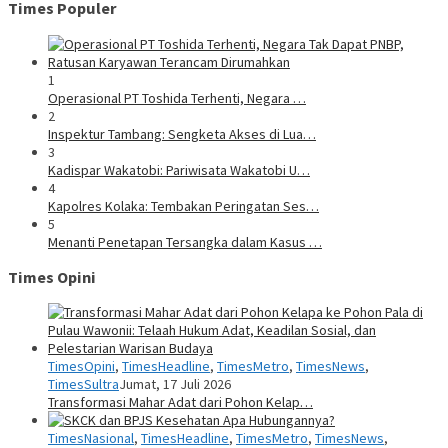
Times Populer
1
Operasional PT Toshida Terhenti, Negara …
2
Inspektur Tambang: Sengketa Akses di Lua…
3
Kadispar Wakatobi: Pariwisata Wakatobi U…
4
Kapolres Kolaka: Tembakan Peringatan Ses…
5
Menanti Penetapan Tersangka dalam Kasus …
Times Opini
TimesOpini
,
TimesHeadline
,
TimesMetro
,
TimesNews
,
TimesSultra
Jumat, 17 Juli 2026
Transformasi Mahar Adat dari Pohon Kelap…
TimesNasional
,
TimesHeadline
,
TimesMetro
,
TimesNews
,