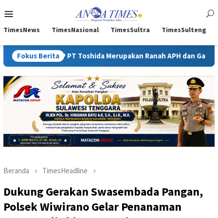
Loncat
Menu
ke
Mobile
konten
TimesNews
TimesNasional
TimesSultra
TimesSulteng
P PT Toshida Merupakan Ranah APH dan Gakkum ESDM
Fokus Berita
Kej
Beranda
TimesHeadline
Dukung Gerakan Swasembada Pangan,
Polsek Wiwirano Gelar Penanaman