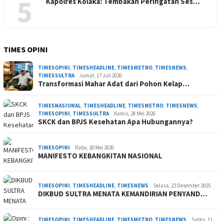
5
Kapolres Kolaka: Tembakan Peringatan Ses…
TIMES OPINI
TIMESOPINI
,
TIMESHEADLINE
,
TIMESMETRO
,
TIMESNEWS
,
TIMESSULTRA
Jumat, 17 Juli 2026
Transformasi Mahar Adat dari Pohon Kelap…
TIMESNASIONAL
,
TIMESHEADLINE
,
TIMESMETRO
,
TIMESNEWS
,
TIMESOPINI
,
TIMESSULTRA
Kamis, 28 Mei 2026
SKCK dan BPJS Kesehatan Apa Hubungannya?
TIMESOPINI
Rabu, 20 Mei 2026
MANIFESTO KEBANGKITAN NASIONAL
TIMESOPINI
,
TIMESHEADLINE
,
TIMESNEWS
Selasa, 23 Desember 2025
DIKBUD SULTRA MENATA KEMANDIRIAN PENYAND…
TIMESOPINI
,
TIMESHEADLINE
,
TIMESMETRO
,
TIMESNEWS
Sabtu, 11