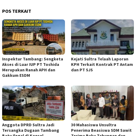
POS TERKAIT
Inspektur Tambang: Sengketa
Kejati Sultra Telaah Laporan
Akses di Luar IUP PT Toshida
KPH Terkait Kontrak PT Antam
Merupakan Ranah APH dan
dan PT SJS
Gakkum ESDM
Anggota DPRD Sultra Jadi
30 Mahasiswa Unsultra
Tersangka Dugaan Tambang
Penerima Beasiswa SDM Sawit
Batu Ilegal di Konsel
Terima Buku Tabungan dan