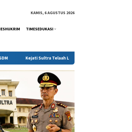
tutup
KAMIS, 6 AGUSTUS 2026
MESHUKRIM
TIMESEDUKASI
ra Telaah Laporan KPH Terkait Kontrak PT Antam dan PT SJS