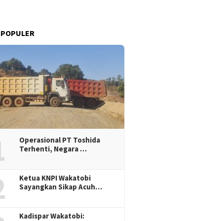
 POPULER
1
Operasional PT Toshida
Terhenti, Negara …
2
Ketua KNPI Wakatobi
Sayangkan Sikap Acuh…
Kadispar Wakatobi: