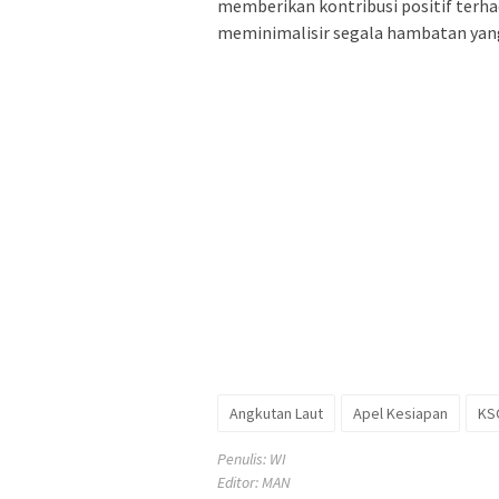
memberikan kontribusi positif terha
meminimalisir segala hambatan yan
Angkutan Laut
Apel Kesiapan
KS
Penulis: WI
Editor: MAN