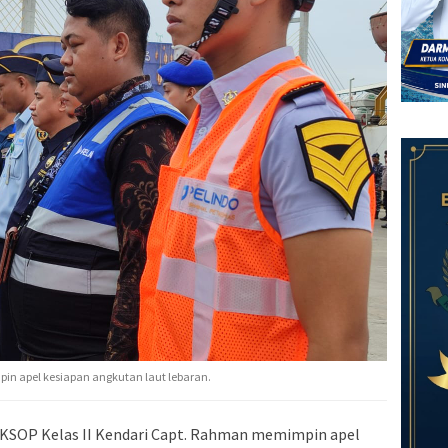
n apel kesiapan angkutan laut lebaran.
KSOP Kelas II Kendari Capt. Rahman memimpin apel