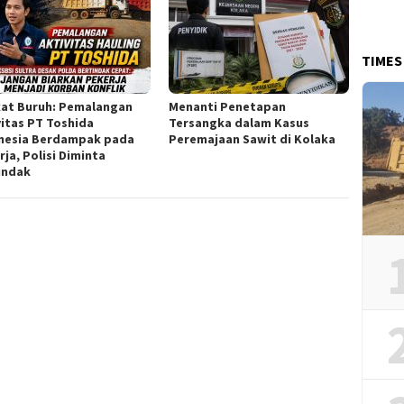
TIMES
kat Buruh: Pemalangan
Menanti Penetapan
vitas PT Toshida
Tersangka dalam Kasus
nesia Berdampak pada
Peremajaan Sawit di Kolaka
ja, Polisi Diminta
indak