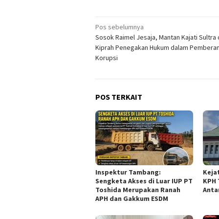
Navigasi
Pos sebelumnya
Sosok Raimel Jesaja, Mantan Kajati Sultra
pos
Kiprah Penegakan Hukum dalam Pembera
Korupsi
POS TERKAIT
Inspektur Tambang:
Keja
Sengketa Akses di Luar IUP PT
KPH 
Toshida Merupakan Ranah
Anta
APH dan Gakkum ESDM