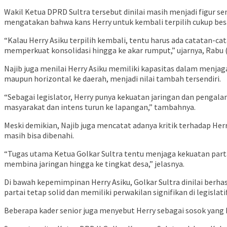
Wakil Ketua DPRD Sultra tersebut dinilai masih menjadi figur se
mengatakan bahwa kans Herry untuk kembali terpilih cukup bes
“Kalau Herry Asiku terpilih kembali, tentu harus ada catatan-cat
memperkuat konsolidasi hingga ke akar rumput,” ujarnya, Rabu (
Najib juga menilai Herry Asiku memiliki kapasitas dalam menjaga 
maupun horizontal ke daerah, menjadi nilai tambah tersendiri.
“Sebagai legislator, Herry punya kekuatan jaringan dan pengala
masyarakat dan intens turun ke lapangan,” tambahnya.
Meski demikian, Najib juga mencatat adanya kritik terhadap Her
masih bisa dibenahi.
“Tugas utama Ketua Golkar Sultra tentu menjaga kekuatan partai, 
membina jaringan hingga ke tingkat desa,” jelasnya.
Di bawah kepemimpinan Herry Asiku, Golkar Sultra dinilai berha
partai tetap solid dan memiliki perwakilan signifikan di legislatif
Beberapa kader senior juga menyebut Herry sebagai sosok yang 