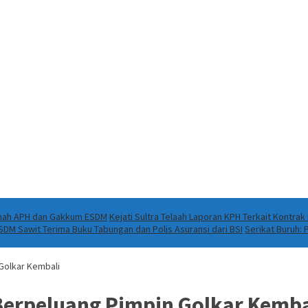
Ranah APH dan Gakkum ESDM
Kejati Sultra Telaah Laporan KPH Terkait Kontra
DM Sawit Terima Buku Tabungan dan Polis Asuransi dari BSI
Serikat Buruh:
 Golkar Kembali
 Berpeluang Pimpin Golkar Kemba