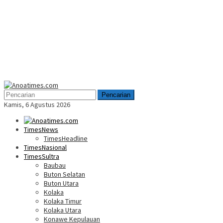
Menu
Mobile
Pencarian
Kamis, 6 Agustus 2026
TimesNews
TimesHeadline
TimesNasional
TimesSultra
Baubau
Buton Selatan
Buton Utara
Kolaka
Kolaka Timur
Kolaka Utara
Konawe Kepulauan