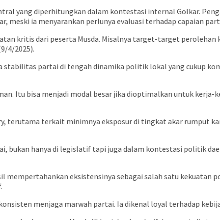
ntral yang diperhitungkan dalam kontestasi internal Golkar. Penga
ar, meski ia menyarankan perlunya evaluasi terhadap capaian pa
atan kritis dari peserta Musda. Misalnya target-target perolehan 
9/4/2025).
stabilitas partai di tengah dinamika politik lokal yang cukup kom
man. Itu bisa menjadi modal besar jika dioptimalkan untuk kerja-
ry, terutama terkait minimnya eksposur di tingkat akar rumput k
bukan hanya di legislatif tapi juga dalam kontestasi politik daer
sil mempertahankan eksistensinya sebagai salah satu kekuatan pol
.
konsisten menjaga marwah partai. Ia dikenal loyal terhadap kebi