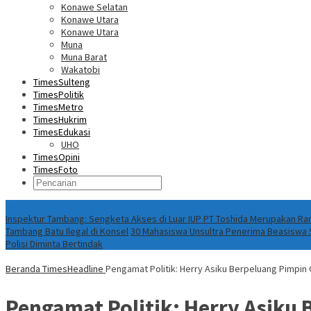
Konawe Selatan
Konawe Utara
Konawe Utara
Muna
Muna Barat
Wakatobi
TimesSulteng
TimesPolitik
TimesMetro
TimesHukrim
TimesEdukasi
UHO
TimesOpini
TimesFoto
Fokus Berita
Inspektur Tambang: Sengketa Akses di Luar IUP PT Toshida Merupakan 
Tambang Batu Ilegal di Konsel
30 Mahasiswa Unsultra Penerima Beasiswa S
Polisi Diminta Bertindak
Beranda
TimesHeadline
Pengamat Politik: Herry Asiku Berpeluang Pimpin
Pengamat Politik: Herry Asiku