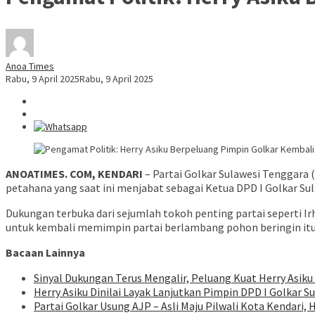
Anoa Times
Rabu, 9 April 2025
Rabu, 9 April 2025
ANOATIMES. COM, KENDARI
– Partai Golkar Sulawesi Tenggara 
petahana yang saat ini menjabat sebagai Ketua DPD I Golkar Su
Dukungan terbuka dari sejumlah tokoh penting partai seperti I
untuk kembali memimpin partai berlambang pohon beringin itu
Bacaan Lainnya
Sinyal Dukungan Terus Mengalir, Peluang Kuat Herry Asiku
Herry Asiku Dinilai Layak Lanjutkan Pimpin DPD I Golkar Su
Partai Golkar Usung AJP – Asli Maju Pilwali Kota Kendari, 