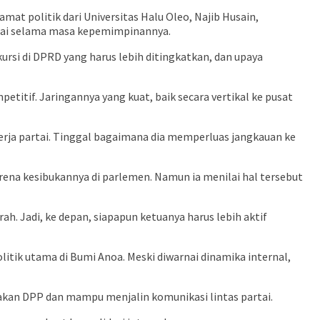
mat politik dari Universitas Halu Oleo, Najib Husain,
rtai selama masa kepemimpinannya.
kursi di DPRD yang harus lebih ditingkatkan, dan upaya
petitif. Jaringannya yang kuat, baik secara vertikal ke pusat
kerja partai. Tinggal bagaimana dia memperluas jangkauan ke
arena kesibukannya di parlemen. Namun ia menilai hal tersebut
ah. Jadi, ke depan, siapapun ketuanya harus lebih aktif
itik utama di Bumi Anoa. Meski diwarnai dinamika internal,
jakan DPP dan mampu menjalin komunikasi lintas partai.