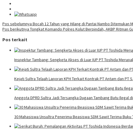
Navigasi
Pos sebelumnya
Bocah 12 Tahun yang Hilang di Pantai Nambo Ditemukan M
Pos berikutnya
Tongkat Komando Polres Kolut Berpindah, AKBP Ritman Gu
pos
Pos terkait
Inspektur Tambang: Sengketa Akses di Luar IUP PT Toshida Meru
Kejati Sultra Telaah Laporan KPH Terkait Kontrak PT Antam dan PT 
Anggota DPRD Sultra Jadi Tersangka Dugaan Tambang Batu Ilegal d
30 Mahasiswa Unsultra Penerima Beasiswa SDM Sawit Terima Buku T