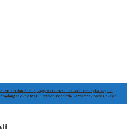
k PT Antam dan PT SJS
Anggota DPRD Sultra Jadi Tersangka Dugaan
 Pemalangan Aktivitas PT Toshida Indonesia Berdampak pada Pekerja,
li