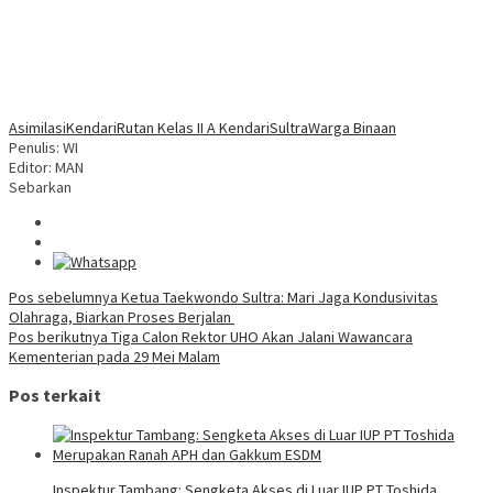
Asimilasi
Kendari
Rutan Kelas II A Kendari
Sultra
Warga Binaan
Penulis: WI
Editor: MAN
Sebarkan
Navigasi
Pos sebelumnya
Ketua Taekwondo Sultra: Mari Jaga Kondusivitas
Olahraga, Biarkan Proses Berjalan
pos
Pos berikutnya
Tiga Calon Rektor UHO Akan Jalani Wawancara
Kementerian pada 29 Mei Malam
Pos terkait
Inspektur Tambang: Sengketa Akses di Luar IUP PT Toshida