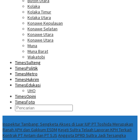
Buton Utara
Kolaka
Kolaka Timur
Kolaka Utara
Konawe Kepulauan
Konawe Selatan
Konawe Utara
Konawe Utara
Muna
Muna Barat
Wakatobi
TimesSulteng
TimesPolitik
TimesMetro
TimesHukrim
TimesEdukasi
UHO
TimesOpini
TimesFoto
Fokus Berita
Inspektur Tambang: Sengketa Akses di Luar IUP PT Toshida Merupakan
Ranah APH dan Gakkum ESDM
Kejati Sultra Telaah Laporan KPH Terkait
Kontrak PT Antam dan PT SJS
Anggota DPRD Sultra Jadi Tersangka