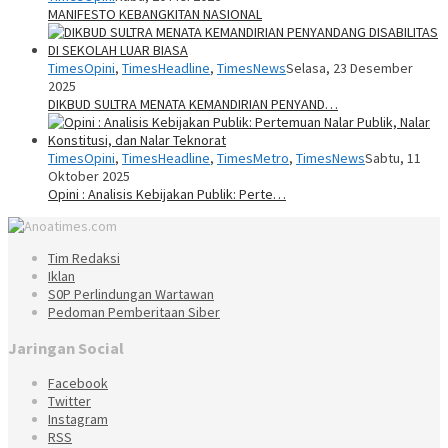
MANIFESTO KEBANGKITAN NASIONAL
TimesOpini
,
TimesHeadline
,
TimesNews
Selasa, 23 Desember
2025
DIKBUD SULTRA MENATA KEMANDIRIAN PENYAND…
TimesOpini
,
TimesHeadline
,
TimesMetro
,
TimesNews
Sabtu, 11
Oktober 2025
Opini : Analisis Kebijakan Publik: Perte…
Tim Redaksi
Iklan
S0P Perlindungan Wartawan
Pedoman Pemberitaan Siber
Jaringan Social
Facebook
Twitter
Instagram
RSS