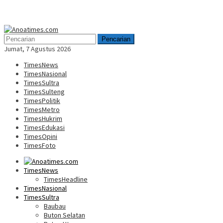
Menu
Mobile
Pencarian
Jumat, 7 Agustus 2026
TimesNews
TimesNasional
TimesSultra
TimesSulteng
TimesPolitik
TimesMetro
TimesHukrim
TimesEdukasi
TimesOpini
TimesFoto
TimesNews
TimesHeadline
TimesNasional
TimesSultra
Baubau
Buton Selatan