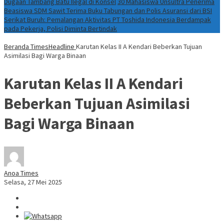
Dugaan Tambang Batu Ilegal di Konsel
30 Mahasiswa Unsultra Penerima
Beasiswa SDM Sawit Terima Buku Tabungan dan Polis Asuransi dari BSI
Serikat Buruh: Pemalangan Aktivitas PT Toshida Indonesia Berdampak
pada Pekerja, Polisi Diminta Bertindak
Beranda
TimesHeadline
Karutan Kelas II A Kendari Beberkan Tujuan
Asimilasi Bagi Warga Binaan
Karutan Kelas II A Kendari
Beberkan Tujuan Asimilasi
Bagi Warga Binaan
Anoa Times
Selasa, 27 Mei 2025