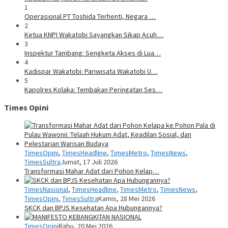
1
Operasional PT Toshida Terhenti, Negara …
2
Ketua KNPI Wakatobi Sayangkan Sikap Acuh…
3
Inspektur Tambang: Sengketa Akses di Lua…
4
Kadispar Wakatobi: Pariwisata Wakatobi U…
5
Kapolres Kolaka: Tembakan Peringatan Ses…
Times Opini
TimesOpini
,
TimesHeadline
,
TimesMetro
,
TimesNews
,
TimesSultra
Jumat, 17 Juli 2026
Transformasi Mahar Adat dari Pohon Kelap…
TimesNasional
,
TimesHeadline
,
TimesMetro
,
TimesNews
,
TimesOpini
,
TimesSultra
Kamis, 28 Mei 2026
SKCK dan BPJS Kesehatan Apa Hubungannya?
TimesOpini
Rabu, 20 Mei 2026