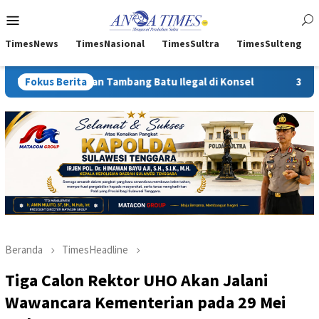
Loncat
Menu
ke
Mobile
konten
TimesNews
TimesNasional
TimesSultra
TimesSulteng
aan Tambang Batu Ilegal di Konsel
Fokus Berita
30 Mahasiswa Unsultra
Beranda
TimesHeadline
Tiga Calon Rektor UHO Akan Jalani
Wawancara Kementerian pada 29 Mei