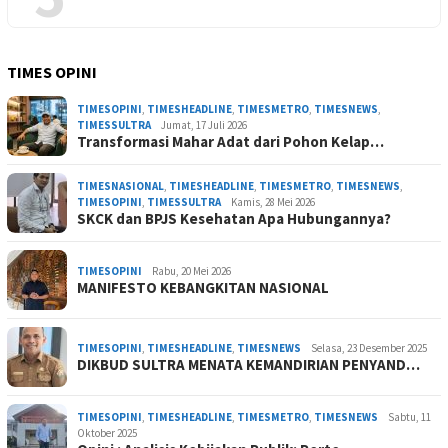
TIMES OPINI
TIMESOPINI
,
TIMESHEADLINE
,
TIMESMETRO
,
TIMESNEWS
,
TIMESSULTRA
Jumat, 17 Juli 2026
Transformasi Mahar Adat dari Pohon Kelap…
TIMESNASIONAL
,
TIMESHEADLINE
,
TIMESMETRO
,
TIMESNEWS
,
TIMESOPINI
,
TIMESSULTRA
Kamis, 28 Mei 2026
SKCK dan BPJS Kesehatan Apa Hubungannya?
TIMESOPINI
Rabu, 20 Mei 2026
MANIFESTO KEBANGKITAN NASIONAL
TIMESOPINI
,
TIMESHEADLINE
,
TIMESNEWS
Selasa, 23 Desember 2025
DIKBUD SULTRA MENATA KEMANDIRIAN PENYAND…
TIMESOPINI
,
TIMESHEADLINE
,
TIMESMETRO
,
TIMESNEWS
Sabtu, 11
Oktober 2025