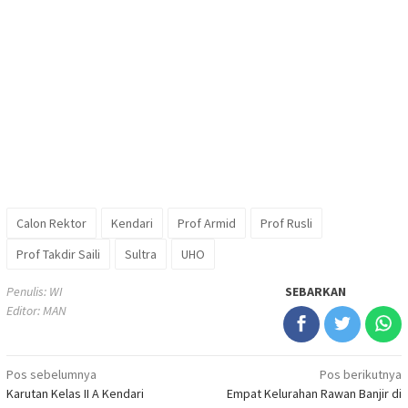
Calon Rektor
Kendari
Prof Armid
Prof Rusli
Prof Takdir Saili
Sultra
UHO
Penulis: WI
SEBARKAN
Editor: MAN
Navigasi
Pos sebelumnya
Pos berikutnya
Karutan Kelas II A Kendari
Empat Kelurahan Rawan Banjir di
pos