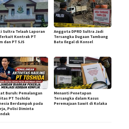
ti Sultra Telaah Laporan
Anggota DPRD Sultra Jadi
Terkait Kontrak PT
Tersangka Dugaan Tambang
m dan PT SJS
Batu Ilegal di Konsel
kat Buruh: Pemalangan
Menanti Penetapan
vitas PT Toshida
Tersangka dalam Kasus
nesia Berdampak pada
Peremajaan Sawit di Kolaka
ja, Polisi Diminta
indak