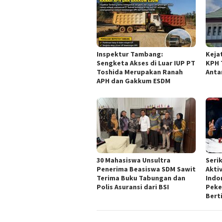
Inspektur Tambang:
Keja
Sengketa Akses di Luar IUP PT
KPH 
Toshida Merupakan Ranah
Anta
APH dan Gakkum ESDM
30 Mahasiswa Unsultra
Seri
Penerima Beasiswa SDM Sawit
Akti
Terima Buku Tabungan dan
Indo
Polis Asuransi dari BSI
Peker
Bert