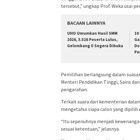
tersebut,” ungkap Prof. Weka usai pe
BACAAN LAINNYA
UHO Umumkan Hasil SMM
10
2026, 3.526 Peserta Lulus,
Ga
Gelombang II Segera Dibuka
Do
Pe
Pemilihan berlangsung dalam suasan
Menteri Pendidikan Tinggi, Sains dan
pengarahan.
Terkait suara dari kementerian dala
mengetahui siapa calon yang dipilih 
“Itu sepenuhnya menjadi kewenanga
sesuai ketentuan,” jelasnya.