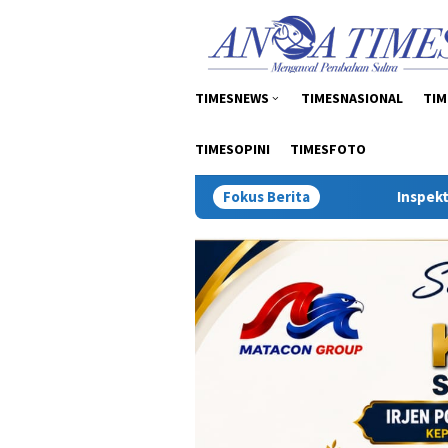
Loncat
tutup
ke
konten
TIMESNEWS
TIMESNASIONAL
TIM
TIMESOPINI
TIMESFOTO
Fokus Berita
Inspektur Tambang: Sengketa 