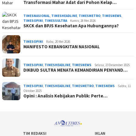
Transformasi Mahar Adat dari Pohon Kelap…
TIMESNASIONAL
,
TIMESHEADLINE
,
TIMESMETRO
,
TIMESNEWS
,
TIMESOPINI
,
TIMESSULTRA
Kamis, 28 Mei 2026
SKCK dan BPJS Kesehatan Apa Hubungannya?
TIMESOPINI
Rabu, 20 Mei 2026
MANIFESTO KEBANGKITAN NASIONAL
TIMESOPINI
,
TIMESHEADLINE
,
TIMESNEWS
Selasa, 23 Desember 2025
DIKBUD SULTRA MENATA KEMANDIRIAN PENYAND…
TIMESOPINI
,
TIMESHEADLINE
,
TIMESMETRO
,
TIMESNEWS
Sabtu, 11
Oktober 2025
Opini : Analisis Kebijakan Publik: Perte…
TIM REDAKSI
IKLAN