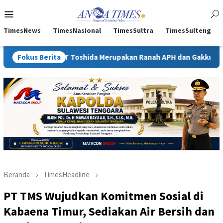
Loncat
Menu
ke
Mobile
konten
TimesNews
TimesNasional
TimesSultra
TimesSulteng
T Toshida Merupakan Ranah APH dan Gakkum ESDM
Fokus Berita
Kejati 
Beranda
TimesHeadline
PT TMS Wujudkan Komitmen Sosial di
Kabaena Timur, Sediakan Air Bersih dan