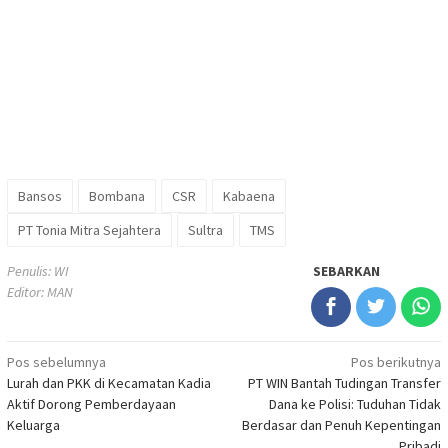
Bansos
Bombana
CSR
Kabaena
PT Tonia Mitra Sejahtera
Sultra
TMS
Penulis: WI
SEBARKAN
Editor: MAN
Navigasi
Pos sebelumnya
Pos berikutnya
Lurah dan PKK di Kecamatan Kadia
PT WIN Bantah Tudingan Transfer
pos
Aktif Dorong Pemberdayaan
Dana ke Polisi: Tuduhan Tidak
Keluarga
Berdasar dan Penuh Kepentingan
Pribadi