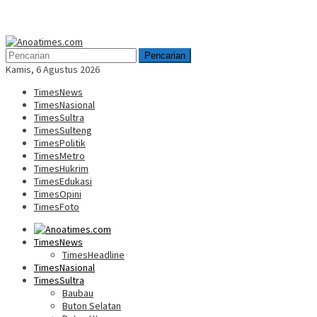
Menu
Mobile
Pencarian
Kamis, 6 Agustus 2026
TimesNews
TimesNasional
TimesSultra
TimesSulteng
TimesPolitik
TimesMetro
TimesHukrim
TimesEdukasi
TimesOpini
TimesFoto
TimesNews
TimesHeadline
TimesNasional
TimesSultra
Baubau
Buton Selatan