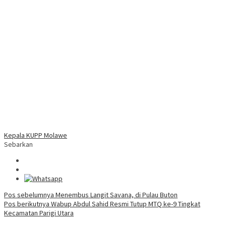
Kepala KUPP Molawe
Sebarkan
Navigasi
Pos sebelumnya
Menembus Langit Savana, di Pulau Buton
Pos berikutnya
Wabup Abdul Sahid Resmi Tutup MTQ ke-9 Tingkat
pos
Kecamatan Parigi Utara