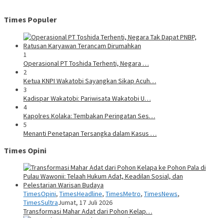
Times Populer
1
Operasional PT Toshida Terhenti, Negara …
2
Ketua KNPI Wakatobi Sayangkan Sikap Acuh…
3
Kadispar Wakatobi: Pariwisata Wakatobi U…
4
Kapolres Kolaka: Tembakan Peringatan Ses…
5
Menanti Penetapan Tersangka dalam Kasus …
Times Opini
TimesOpini
,
TimesHeadline
,
TimesMetro
,
TimesNews
,
TimesSultra
Jumat, 17 Juli 2026
Transformasi Mahar Adat dari Pohon Kelap…