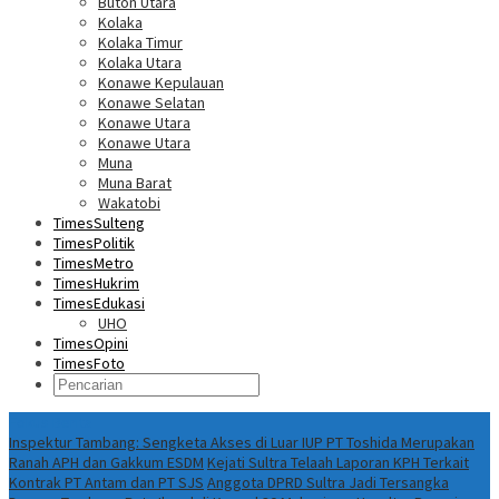
Buton Utara
Kolaka
Kolaka Timur
Kolaka Utara
Konawe Kepulauan
Konawe Selatan
Konawe Utara
Konawe Utara
Muna
Muna Barat
Wakatobi
TimesSulteng
TimesPolitik
TimesMetro
TimesHukrim
TimesEdukasi
UHO
TimesOpini
TimesFoto
Fokus Berita
Inspektur Tambang: Sengketa Akses di Luar IUP PT Toshida Merupakan
Ranah APH dan Gakkum ESDM
Kejati Sultra Telaah Laporan KPH Terkait
Kontrak PT Antam dan PT SJS
Anggota DPRD Sultra Jadi Tersangka