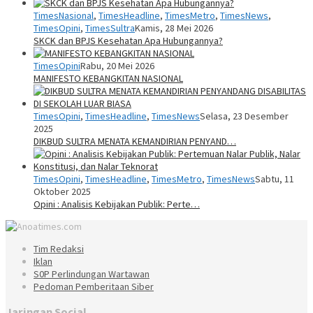
TimesNasional
,
TimesHeadline
,
TimesMetro
,
TimesNews
,
TimesOpini
,
TimesSultra
Kamis, 28 Mei 2026
SKCK dan BPJS Kesehatan Apa Hubungannya?
TimesOpini
Rabu, 20 Mei 2026
MANIFESTO KEBANGKITAN NASIONAL
TimesOpini
,
TimesHeadline
,
TimesNews
Selasa, 23 Desember
2025
DIKBUD SULTRA MENATA KEMANDIRIAN PENYAND…
TimesOpini
,
TimesHeadline
,
TimesMetro
,
TimesNews
Sabtu, 11
Oktober 2025
Opini : Analisis Kebijakan Publik: Perte…
Tim Redaksi
Iklan
S0P Perlindungan Wartawan
Pedoman Pemberitaan Siber
Jaringan Social