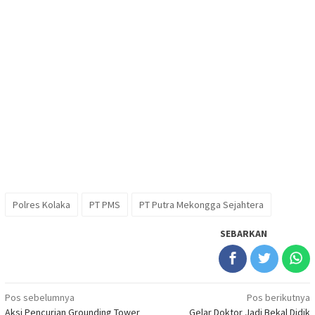
Polres Kolaka
PT PMS
PT Putra Mekongga Sejahtera
SEBARKAN
Navigasi
Pos sebelumnya
Pos berikutnya
Aksi Pencurian Grounding Tower
Gelar Doktor Jadi Bekal Didik