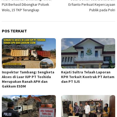
pos
PLN Berhasil Dibongkar Polsek
Erfianto Perkuat Kepercayaan
Wolo, 15 TKP Terungkap
Publik pada Polri
POS TERKAIT
Inspektur Tambang: Sengketa
Kejati Sultra Telaah Laporan
Akses di Luar IUP PT Toshida
KPH Terkait Kontrak PT Antam
Merupakan Ranah APH dan
dan PT SJS
Gakkum ESDM