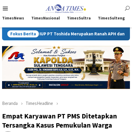
Loncat
Menu
ke
Mobile
konten
TimesNews
TimesNasional
TimesSultra
TimesSulteng
Luar IUP PT Toshida Merupakan Ranah APH dan Gakkum ESDM
Fokus Berita
Beranda
TimesHeadline
Empat Karyawan PT PMS Ditetapkan
Tersangka Kasus Pemukulan Warga