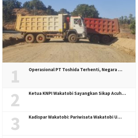
1
Operasional PT Toshida Terhenti, Negara …
2
Ketua KNPI Wakatobi Sayangkan Sikap Acuh…
3
Kadispar Wakatobi: Pariwisata Wakatobi U…