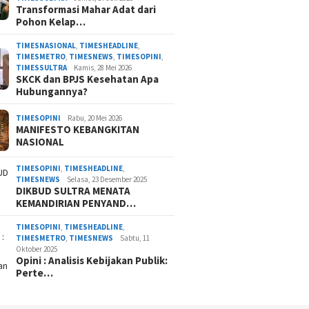
Transformasi Mahar Adat dari
Pohon Kelap…
TIMESNASIONAL
,
TIMESHEADLINE
,
TIMESMETRO
,
TIMESNEWS
,
TIMESOPINI
,
TIMESSULTRA
Kamis, 28 Mei 2026
SKCK dan BPJS Kesehatan Apa
Hubungannya?
TIMESOPINI
Rabu, 20 Mei 2026
MANIFESTO KEBANGKITAN
NASIONAL
TIMESOPINI
,
TIMESHEADLINE
,
TIMESNEWS
Selasa, 23 Desember 2025
DIKBUD SULTRA MENATA
KEMANDIRIAN PENYAND…
TIMESOPINI
,
TIMESHEADLINE
,
TIMESMETRO
,
TIMESNEWS
Sabtu, 11
Oktober 2025
Opini : Analisis Kebijakan Publik:
Perte…