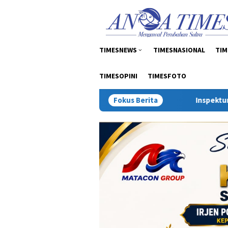
Loncat
tutup
ke
konten
TIMESNEWS
TIMESNASIONAL
TIM
TIMESOPINI
TIMESFOTO
Fokus Berita
Inspektur Tambang: Sengke