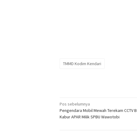
TMMD Kodim Kendari
Navigasi
Pos sebelumnya
Pengendara Mobil Mewah Terekam CCTV 
pos
Kabur APAR Milik SPBU Wawotobi