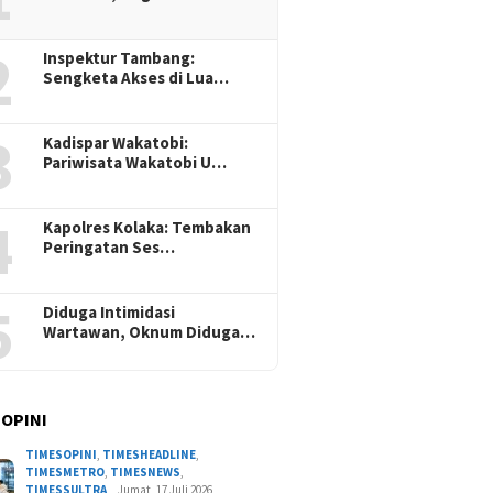
2
Inspektur Tambang:
Sengketa Akses di Lua…
3
Kadispar Wakatobi:
Pariwisata Wakatobi U…
4
Kapolres Kolaka: Tembakan
Peringatan Ses…
5
Diduga Intimidasi
Wartawan, Oknum Diduga…
 OPINI
TIMESOPINI
,
TIMESHEADLINE
,
TIMESMETRO
,
TIMESNEWS
,
TIMESSULTRA
Jumat, 17 Juli 2026