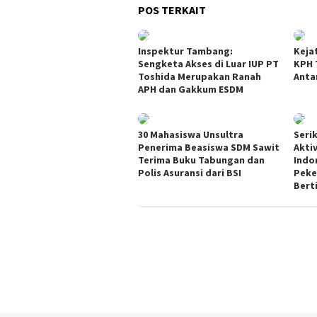
POS TERKAIT
Inspektur Tambang:
Keja
Sengketa Akses di Luar IUP PT
KPH 
Toshida Merupakan Ranah
Anta
APH dan Gakkum ESDM
30 Mahasiswa Unsultra
Seri
Penerima Beasiswa SDM Sawit
Akti
Terima Buku Tabungan dan
Indo
Polis Asuransi dari BSI
Peker
Bert