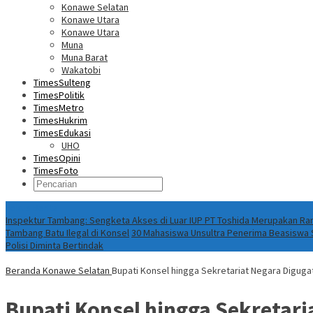
Konawe Selatan
Konawe Utara
Konawe Utara
Muna
Muna Barat
Wakatobi
TimesSulteng
TimesPolitik
TimesMetro
TimesHukrim
TimesEdukasi
UHO
TimesOpini
TimesFoto
Fokus Berita
Inspektur Tambang: Sengketa Akses di Luar IUP PT Toshida Merupakan 
Tambang Batu Ilegal di Konsel
30 Mahasiswa Unsultra Penerima Beasiswa S
Polisi Diminta Bertindak
Beranda
Konawe Selatan
Bupati Konsel hingga Sekretariat Negara Digug
Bupati Konsel hingga Sekretar