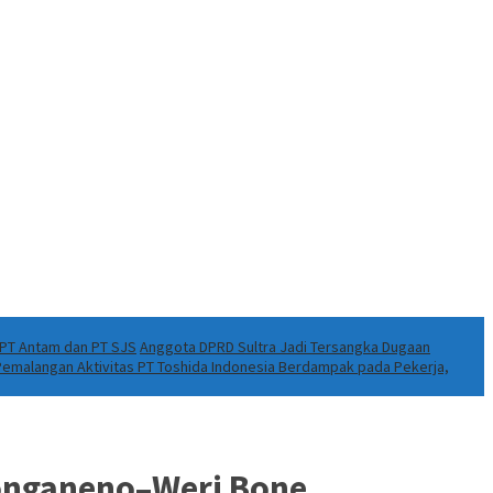
k PT Antam dan PT SJS
Anggota DPRD Sultra Jadi Tersangka Dugaan
 Pemalangan Aktivitas PT Toshida Indonesia Berdampak pada Pekerja,
donganeno–Weri Bone