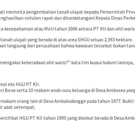
embali meminta pengembalian tanah ulayat kepada Pemerintah Pro
enghasilkan notulen rapat dan ditandatangani Kepala Dinas Perkeb
ta kesepahaman atau MoU tahun 2006 antara PT KII dan ahli war
anah ulayat yang berada di atas area SHGU seluas 2.393 hektare.
kuan langsung dari perusahaan bahwa kawasan tersebut bukan ta
mengakui keberadaan ahli waris?” kata tim kuasa hukum lainnya, 
eal eks HGU PT KII.
 Bone serta 10 makam anak-cucu keluarga di Desa Ambesea yang
a makam orang lain di Desa Ambalodangge pada tahun 1977. Bukt
at adat setempat.
ertifikat HGU PT KII tahun 1995 yang disebut berada di Desa Amb