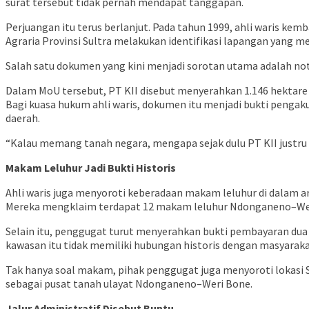
surat tersebut tidak pernah mendapat tanggapan.
Perjuangan itu terus berlanjut. Pada tahun 1999, ahli waris k
Agraria Provinsi Sultra melakukan identifikasi lapangan yang m
Salah satu dokumen yang kini menjadi sorotan utama adalah no
Dalam MoU tersebut, PT KII disebut menyerahkan 1.146 hektare t
Bagi kuasa hukum ahli waris, dokumen itu menjadi bukti penga
daerah.
“Kalau memang tanah negara, mengapa sejak dulu PT KII justru 
Makam Leluhur Jadi Bukti Historis
Ahli waris juga menyoroti keberadaan makam leluhur di dalam ar
Mereka mengklaim terdapat 12 makam leluhur Ndonganeno–Weri
Selain itu, penggugat turut menyerahkan bukti pembayaran du
kawasan itu tidak memiliki hubungan historis dengan masyarak
Tak hanya soal makam, pihak penggugat juga menyoroti lokasi S
sebagai pusat tanah ulayat Ndonganeno–Weri Bone.
Jalur Administratif Disebut Buntu