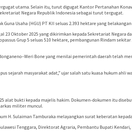
ergugat utama. Selain itu, turut digugat Kantor Pertanahan Kon
ekretariat Negara Republik Indonesia sebagai turut tergugat.
k Guna Usaha (HGU) PT KII seluas 2.393 hektare yang belakangan 
al 23 Oktober 2025 yang dikirimkan kepada Sekretariat Negara da
ssus Grup 5 seluas 510 hektare, pembangunan Rindam sekitar 500
Ndonganeno–Weri Bone yang menilai pemerintah daerah telah men
sejarah masyarakat adat,” ujar salah satu kuasa hukum ahli waris
25 alat bukti kepada majelis hakim. Dokumen-dokumen itu diseb
kas militer muncul.
arhum H. Sulaiman Tamburaka melayangkan surat keberatan kepada 
Sulawesi Tenggara, Direktorat Agraria, Pembantu Bupati Kendari,