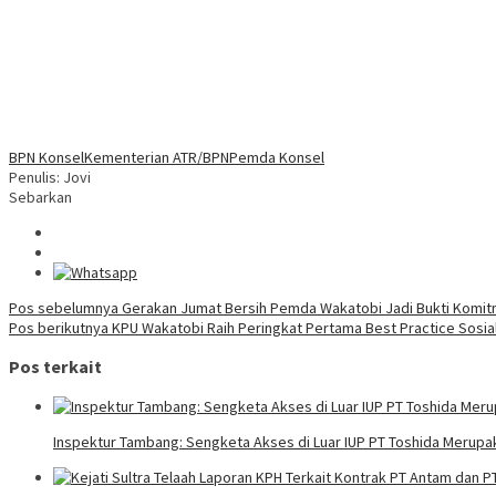
BPN Konsel
Kementerian ATR/BPN
Pemda Konsel
Penulis: Jovi
Sebarkan
Navigasi
Pos sebelumnya
Gerakan Jumat Bersih Pemda Wakatobi Jadi Bukti Komit
Pos berikutnya
KPU Wakatobi Raih Peringkat Pertama Best Practice Sosial
pos
Pos terkait
Inspektur Tambang: Sengketa Akses di Luar IUP PT Toshida Meru