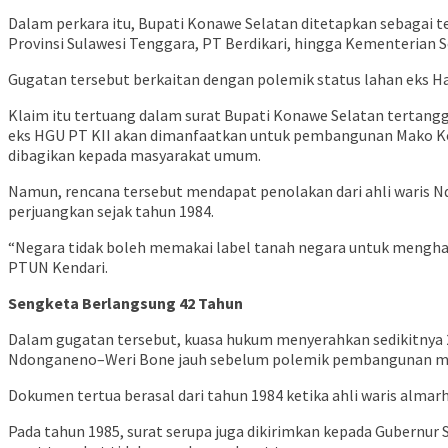
Dalam perkara itu, Bupati Konawe Selatan ditetapkan sebagai t
Provinsi Sulawesi Tenggara, PT Berdikari, hingga Kementerian S
Gugatan tersebut berkaitan dengan polemik status lahan eks Ha
Klaim itu tertuang dalam surat Bupati Konawe Selatan tertangg
eks HGU PT KII akan dimanfaatkan untuk pembangunan Mako Kopa
dibagikan kepada masyarakat umum.
Namun, rencana tersebut mendapat penolakan dari ahli waris 
perjuangkan sejak tahun 1984.
“Negara tidak boleh memakai label tanah negara untuk menghapus 
PTUN Kendari.
Sengketa Berlangsung 42 Tahun
Dalam gugatan tersebut, kuasa hukum menyerahkan sedikitnya 
Ndonganeno–Weri Bone jauh sebelum polemik pembangunan mar
Dokumen tertua berasal dari tahun 1984 ketika ahli waris alm
Pada tahun 1985, surat serupa juga dikirimkan kepada Gubernur 