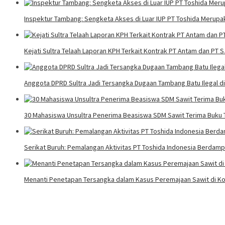
Inspektur Tambang: Sengketa Akses di Luar IUP PT Toshida Meru
Kejati Sultra Telaah Laporan KPH Terkait Kontrak PT Antam dan PT 
Anggota DPRD Sultra Jadi Tersangka Dugaan Tambang Batu Ilegal d
30 Mahasiswa Unsultra Penerima Beasiswa SDM Sawit Terima Buku T
Serikat Buruh: Pemalangan Aktivitas PT Toshida Indonesia Berdampa
Menanti Penetapan Tersangka dalam Kasus Peremajaan Sawit di Ko