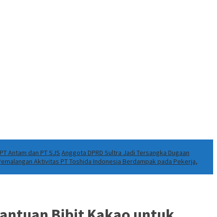
k PT Antam dan PT SJS
Anggota DPRD Sultra Jadi Tersangka Dugaan
 Pemalangan Aktivitas PT Toshida Indonesia Berdampak pada Pekerja,
antuan Bibit Kakao untuk