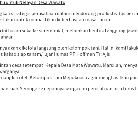
ahu untuk Nelayan Desa Wawatu
angkah strategis perusahaan dalam mendorong produktivitas perta
iperlukan untuk memastikan keberhasilan masa tanam.
ni bukan sekadar seremonial, melainkan bentuk tanggung jawab 
sahaan.
nya akan dikelola langsung oleh kelompok tani. Hal ini kami l
 kakao siap tanam,” ujar Humas PT Hoffmen Tri Ajis
ntah desa setempat. Kepala Desa Mata Wawatu, Marsilan, menyamp
warganya.
l mungkin oleh Kelompok Tani Mepokoaso agar menghasilkan pane
 bantuan. Semoga ke depannya warga dan perusahaan bisa terus 