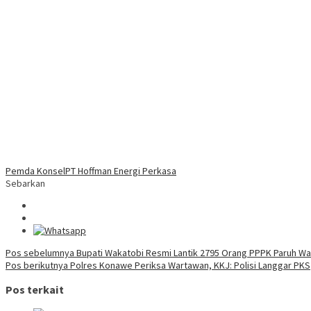
Pemda Konsel
PT Hoffman Energi Perkasa
Sebarkan
Navigasi
Pos sebelumnya
Bupati Wakatobi Resmi Lantik 2795 Orang PPPK Paruh Wa
Pos berikutnya
Polres Konawe Periksa Wartawan, KKJ: Polisi Langgar PKS
pos
Pos terkait