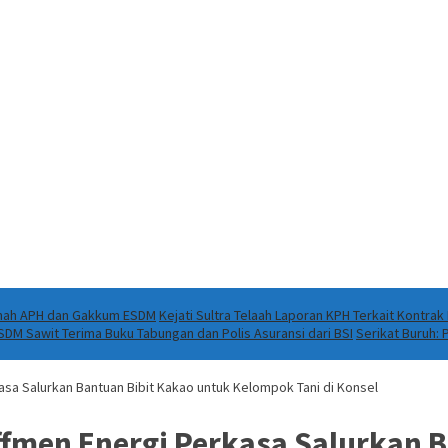
Ranah APH dan Gakkum ESDM
Kejati Sultra Telaah Laporan KPH Terkait Kontra
DM Sawit Terima Buku Tabungan dan Polis Asuransi dari BSI
Serikat Buruh:
sa Salurkan Bantuan Bibit Kakao untuk Kelompok Tani di Konsel
fmen Energi Perkasa Salurkan B