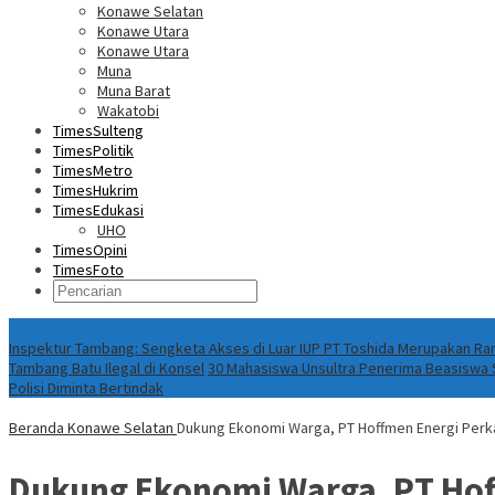
Konawe Selatan
Konawe Utara
Konawe Utara
Muna
Muna Barat
Wakatobi
TimesSulteng
TimesPolitik
TimesMetro
TimesHukrim
TimesEdukasi
UHO
TimesOpini
TimesFoto
Fokus Berita
Inspektur Tambang: Sengketa Akses di Luar IUP PT Toshida Merupakan 
Tambang Batu Ilegal di Konsel
30 Mahasiswa Unsultra Penerima Beasiswa S
Polisi Diminta Bertindak
Beranda
Konawe Selatan
Dukung Ekonomi Warga, PT Hoffmen Energi Perka
Dukung Ekonomi Warga, PT Hof