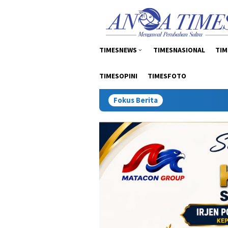
Loncat
tutup
ke
konten
TIMESNEWS
TIMESNASIONAL
TIM
TIMESOPINI
TIMESFOTO
Fokus Berita
Inspektur Tambang: