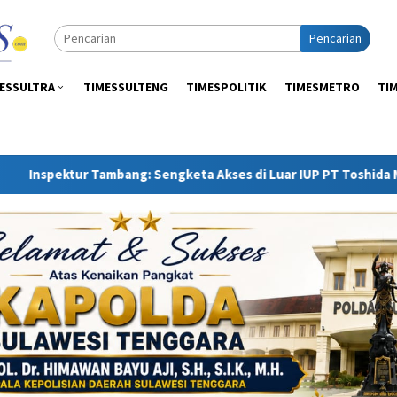
Pencarian
ESSULTRA
TIMESSULTENG
TIMESPOLITIK
TIMESMETRO
TI
 Sengketa Akses di Luar IUP PT Toshida Merupakan Ranah APH 