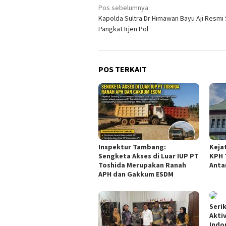
Navigasi
Pos sebelumnya
Kapolda Sultra Dr Himawan Bayu Aji Resmi
pos
Pangkat Irjen Pol
POS TERKAIT
Inspektur Tambang:
Keja
Sengketa Akses di Luar IUP PT
KPH 
Toshida Merupakan Ranah
Anta
APH dan Gakkum ESDM
Seri
Akti
Indo