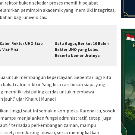
 rektor bukan sekadar proses memilih pejabat
lahirkan pemimpin akademik yang memiliki integritas,
han bagi universitas.
 Calon Rektor UHO Siap
Satu Gugur, Berikut 10 Balon
u Visi-Misi
Rektor UHO yang Lolos
Beserta Nomor Urutnya
ua untuk membangun kepercayaan. Sebentar lagi kita
 bakal calon rektor. Yang kita cari bukan siapa yang
ang memiliki visi paling cerdas untuk membawa
 jauh,” ujar Khairul Munadi.
kan tinggi saat ini semakin kompleks. Karena itu, sosok
a mampu menjalankan fungsi administratif, tetapi juga
daptif terhadap perkembangan zaman, mampu
riset, mendorong inovasi, serta meningkatkan