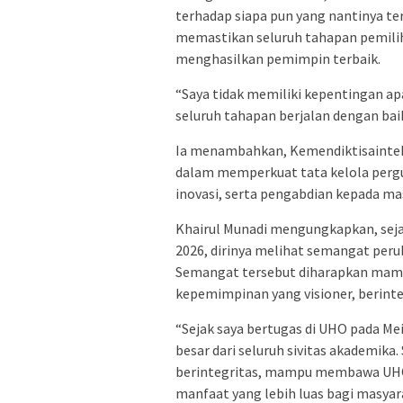
terhadap siapa pun yang nantinya 
memastikan seluruh tahapan pemiliha
menghasilkan pemimpin terbaik.
“Saya tidak memiliki kepentingan a
seluruh tahapan berjalan dengan baik,
Ia menambahkan, Kemendiktisaintek a
dalam memperkuat tata kelola pergu
inovasi, serta pengabdian kepada ma
Khairul Munadi mengungkapkan, seja
2026, dirinya melihat semangat perub
Semangat tersebut diharapkan mam
kepemimpinan yang visioner, berint
“Sejak saya bertugas di UHO pada Mei
besar dari seluruh sivitas akademik
berintegritas, mampu membawa UHO
manfaat yang lebih luas bagi masyara