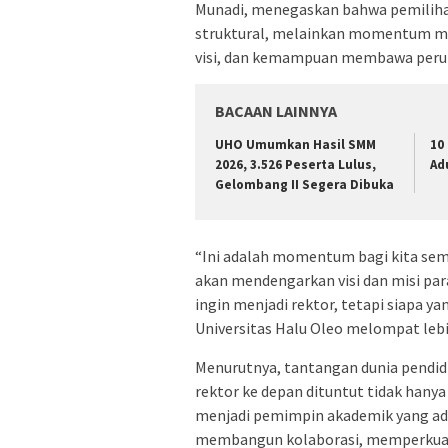
Munadi, menegaskan bahwa pemilihan
struktural, melainkan momentum me
visi, dan kemampuan membawa peruba
BACAAN LAINNYA
UHO Umumkan Hasil SMM
10
2026, 3.526 Peserta Lulus,
Ad
Gelombang II Segera Dibuka
“Ini adalah momentum bagi kita sem
akan mendengarkan visi dan misi para
ingin menjadi rektor, tetapi siapa y
Universitas Halu Oleo melompat lebih
Menurutnya, tantangan dunia pendidi
rektor ke depan dituntut tidak hany
menjadi pemimpin akademik yang a
membangun kolaborasi, memperkuat 