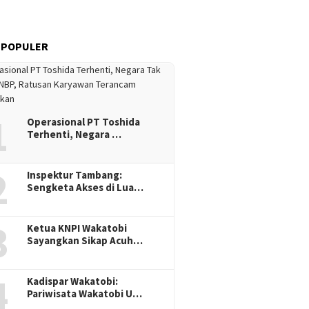
 POPULER
1
Operasional PT Toshida
Terhenti, Negara …
2
Inspektur Tambang:
Sengketa Akses di Lua…
3
Ketua KNPI Wakatobi
Sayangkan Sikap Acuh…
4
Kadispar Wakatobi:
Pariwisata Wakatobi U…