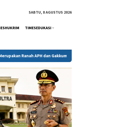
tutup
SABTU, 8 AGUSTUS 2026
MESHUKRIM
TIMESEDUKASI
dan Gakkum ESDM
Kejati Sultra Telaah Laporan KPH Terkai