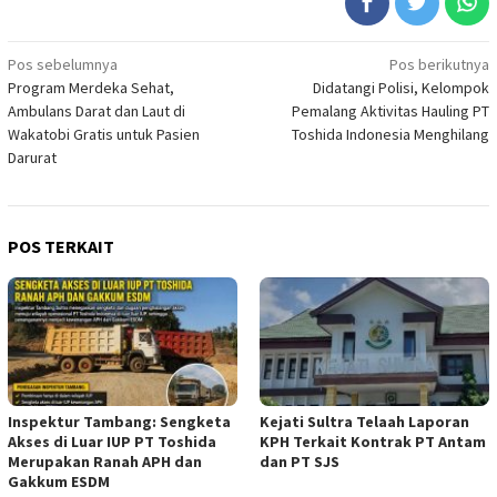
Navigasi
Pos sebelumnya
Pos berikutnya
Program Merdeka Sehat,
Didatangi Polisi, Kelompok
pos
Ambulans Darat dan Laut di
Pemalang Aktivitas Hauling PT
Wakatobi Gratis untuk Pasien
Toshida Indonesia Menghilang
Darurat
POS TERKAIT
Inspektur Tambang: Sengketa
Kejati Sultra Telaah Laporan
Akses di Luar IUP PT Toshida
KPH Terkait Kontrak PT Antam
Merupakan Ranah APH dan
dan PT SJS
Gakkum ESDM