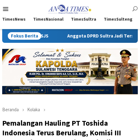
Loncat
Menu
ke
Mobile
konten
TimesNews
TimesNasional
TimesSultra
TimesSulteng
Fokus Berita
Anggota DPRD Sultra Jadi Tersangka Dugaan Tambang Bat
Beranda
Kolaka
Pemalangan Hauling PT Toshida
Indonesia Terus Berulang, Komisi III