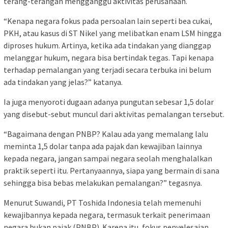
terang-terangan mengganggu aktivitas perusahaan.
“Kenapa negara fokus pada persoalan lain seperti bea cukai,
PKH, atau kasus di ST Nikel yang melibatkan enam LSM hingga
diproses hukum. Artinya, ketika ada tindakan yang dianggap
melanggar hukum, negara bisa bertindak tegas. Tapi kenapa
terhadap pemalangan yang terjadi secara terbuka ini belum
ada tindakan yang jelas?” katanya.
Ia juga menyoroti dugaan adanya pungutan sebesar 1,5 dolar
yang disebut-sebut muncul dari aktivitas pemalangan tersebut.
“Bagaimana dengan PNBP? Kalau ada yang memalang lalu
meminta 1,5 dolar tanpa ada pajak dan kewajiban lainnya
kepada negara, jangan sampai negara seolah menghalalkan
praktik seperti itu. Pertanyaannya, siapa yang bermain di sana
sehingga bisa bebas melakukan pemalangan?” tegasnya.
Menurut Suwandi, PT Toshida Indonesia telah memenuhi
kewajibannya kepada negara, termasuk terkait penerimaan
negara bukan pajak (PNBP). Karena itu, fokus penyelesaian