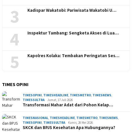
3
Kadispar Wakatobi: Pariwisata Wakatobi U…
4
Inspektur Tambang: Sengketa Akses di Lua…
5
Kapolres Kolaka: Tembakan Peringatan Ses…
TIMES OPINI
TIMESOPINI
,
TIMESHEADLINE
,
TIMESMETRO
,
TIMESNEWS
,
TIMESSULTRA
Jumat, 17 Juli 2026
Transformasi Mahar Adat dari Pohon Kelap…
TIMESNASIONAL
,
TIMESHEADLINE
,
TIMESMETRO
,
TIMESNEWS
,
TIMESOPINI
,
TIMESSULTRA
Kamis, 28 Mei 2026
SKCK dan BPJS Kesehatan Apa Hubungannya?