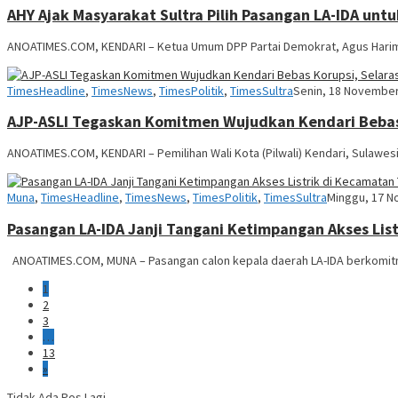
AHY Ajak Masyarakat Sultra Pilih Pasangan LA-IDA untu
ANOATIMES.COM, KENDARI – Ketua Umum DPP Partai Demokrat, Agus Hari
Anoa
TimesHeadline
,
TimesNews
,
TimesPolitik
,
TimesSultra
Senin, 18 Novembe
Times
AJP-ASLI Tegaskan Komitmen Wujudkan Kendari Bebas 
ANOATIMES.COM, KENDARI – Pemilihan Wali Kota (Pilwali) Kendari, Sulawesi 
Anoa
Muna
,
TimesHeadline
,
TimesNews
,
TimesPolitik
,
TimesSultra
Minggu, 17 
Times
Pasangan LA-IDA Janji Tangani Ketimpangan Akses Lis
ANOATIMES.COM, MUNA – Pasangan calon kepala daerah LA-IDA berkomitm
1
2
3
…
13
»
Tidak Ada Pos Lagi.