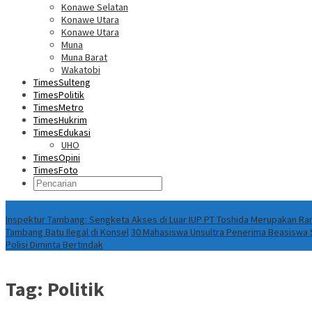
Konawe Selatan
Konawe Utara
Konawe Utara
Muna
Muna Barat
Wakatobi
TimesSulteng
TimesPolitik
TimesMetro
TimesHukrim
TimesEdukasi
UHO
TimesOpini
TimesFoto
Fokus Berita
Inspektur Tambang: Sengketa Akses di Luar IUP PT Toshida Merupakan 
Tambang Batu Ilegal di Konsel
30 Mahasiswa Unsultra Penerima Beasiswa S
Polisi Diminta Bertindak
Tag:
Politik