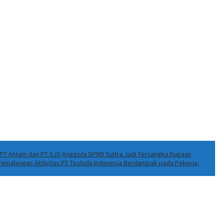
k PT Antam dan PT SJS
Anggota DPRD Sultra Jadi Tersangka Dugaan
 Pemalangan Aktivitas PT Toshida Indonesia Berdampak pada Pekerja,