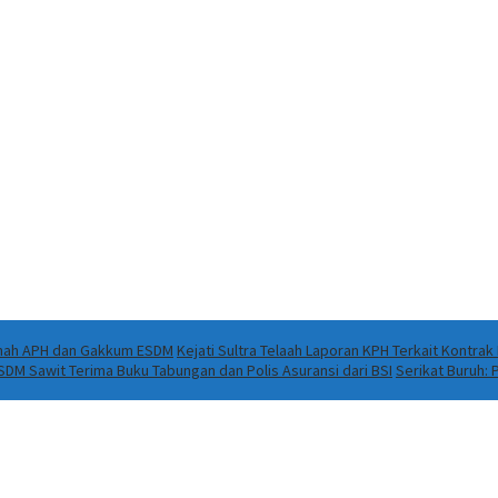
Ranah APH dan Gakkum ESDM
Kejati Sultra Telaah Laporan KPH Terkait Kontra
DM Sawit Terima Buku Tabungan dan Polis Asuransi dari BSI
Serikat Buruh: