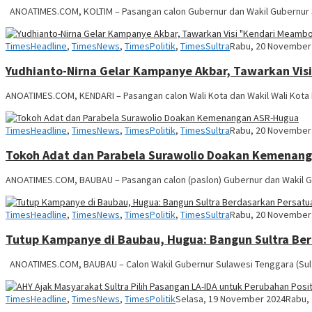
ANOATIMES.COM, KOLTIM – Pasangan calon Gubernur dan Wakil Gubernur S
Anoa
TimesHeadline
,
TimesNews
,
TimesPolitik
,
TimesSultra
Rabu, 20 November
Times
Yudhianto-Nirna Gelar Kampanye Akbar, Tawarkan Vi
ANOATIMES.COM, KENDARI – Pasangan calon Wali Kota dan Wakil Wali Kota 
Anoa
TimesHeadline
,
TimesNews
,
TimesPolitik
,
TimesSultra
Rabu, 20 November
Times
Tokoh Adat dan Parabela Surawolio Doakan Kemenan
ANOATIMES.COM, BAUBAU – Pasangan calon (paslon) Gubernur dan Wakil Gu
Anoa
TimesHeadline
,
TimesNews
,
TimesPolitik
,
TimesSultra
Rabu, 20 November
Times
Tutup Kampanye di Baubau, Hugua: Bangun Sultra Be
ANOATIMES.COM, BAUBAU – Calon Wakil Gubernur Sulawesi Tenggara (Su
Anoa
TimesHeadline
,
TimesNews
,
TimesPolitik
Selasa, 19 November 2024
Rabu,
Times