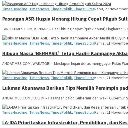
Anoa
TimesHeadline
,
TimesNews
,
TimesPolitik
,
TimesSultra
Rabu, 27 November
Times
Pasangan ASR-Hugua Menang Hitung Cepat Pilgub Sult
ANOATIMES.COM, KENDARI – Hasil hitung cepat (quick count) Lingkaran Sur
Anoa
TimesHeadline
,
TimesNews
,
TimesPolitik
,
TimesSultra
Kamis, 21 Novembe
Times
Ribuan Massa ‘BERHASIL’ Tetap Hadiri Kampanye Akbar
ANOATIMES.COM, WAKATOBI – Meskipun hujan deras mengguyur Pulau Wan
Anoa
TimesHeadline
,
TimesNews
,
TimesPolitik
,
TimesSultra
Kamis, 21 Novembe
Times
Lukman Abunawas Berikan Tips Memilih Pemimpin pad
ANOATIMES.COM, KOLTIM – Pasangan calon Gubernur dan Wakil Gubernur 
Anoa
TimesHeadline
,
TimesNews
,
TimesPolitik
,
TimesSultra
Kamis, 21 Novembe
Times
LA-IDA Prioritaskan Infrastruktur, Pendidikan, dan Ke