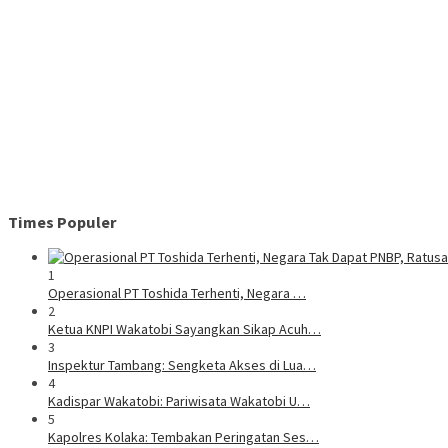
Times Populer
1
Operasional PT Toshida Terhenti, Negara …
2
Ketua KNPI Wakatobi Sayangkan Sikap Acuh…
3
Inspektur Tambang: Sengketa Akses di Lua…
4
Kadispar Wakatobi: Pariwisata Wakatobi U…
5
Kapolres Kolaka: Tembakan Peringatan Ses…