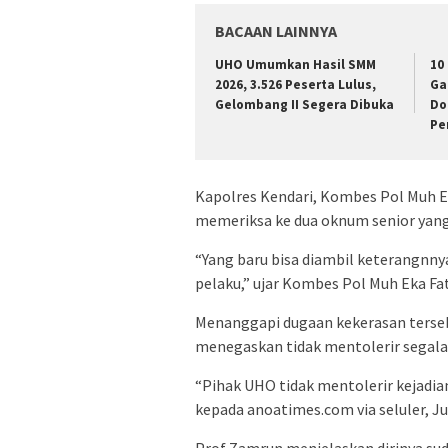
BACAAN LAINNYA
UHO Umumkan Hasil SMM
10
2026, 3.526 Peserta Lulus,
Ga
Gelombang II Segera Dibuka
Do
Pe
Kapolres Kendari, Kombes Pol Muh E
memeriksa ke dua oknum senior yang
“Yang baru bisa diambil keterangnny
pelaku,” ujar Kombes Pol Muh Eka F
Menanggapi dugaan kekerasan terse
menegaskan tidak mentolerir segala
“Pihak UHO tidak mentolerir kejadian
kepada anoatimes.com via seluler, J
Prof Zamrun menjelaskan dirinya su