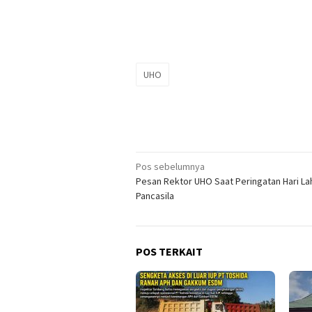
UHO
Navigasi
Pos sebelumnya
Pesan Rektor UHO Saat Peringatan Hari Lah
pos
Pancasila
POS TERKAIT