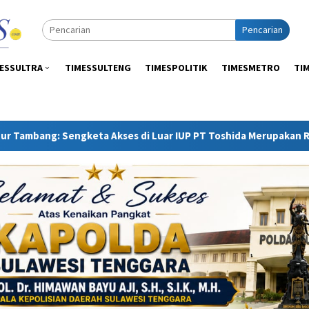
Pencarian
ESSULTRA
TIMESSULTENG
TIMESPOLITIK
TIMESMETRO
TI
gketa Akses di Luar IUP PT Toshida Merupakan Ranah APH dan G