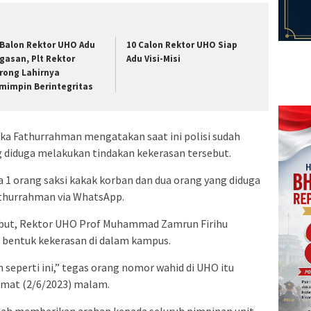
 Balon Rektor UHO Adu
10 Calon Rektor UHO Siap
gasan, Plt Rektor
Adu Visi-Misi
rong Lahirnya
mimpin Berintegritas
ka Fathurrahman mengatakan saat ini polisi sudah
 diduga melakukan tindakan kekerasan tersebut.
a 1 orang saksi kakak korban dan dua orang yang diduga
athurrahman via WhatsApp.
but, Rektor UHO Prof Muhammad Zamrun Firihu
 bentuk kekerasan di dalam kampus.
 seperti ini,” tegas orang nomor wahid di UHO itu
umat (2/6/2023) malam.
dah memberikan arahan kepada seluruh pimpinan unit