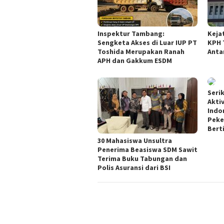
Inspektur Tambang:
Keja
Sengketa Akses di Luar IUP PT
KPH 
Toshida Merupakan Ranah
Anta
APH dan Gakkum ESDM
Seri
Akti
Indo
Peker
Bert
30 Mahasiswa Unsultra
Penerima Beasiswa SDM Sawit
Terima Buku Tabungan dan
Polis Asuransi dari BSI