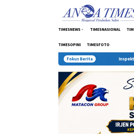
Loncat
tutup
ke
konten
TIMESNEWS
TIMESNASIONAL
TIM
TIMESOPINI
TIMESFOTO
Fokus Berita
Inspektur Tambang: Sen