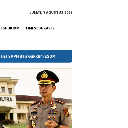
tutup
JUMAT, 7 AGUSTUS 2026
MESHUKRIM
TIMESEDUKASI
akkum ESDM
Kejati Sultra Telaah Laporan KPH Terkait Ko