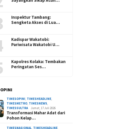
2
Sayangkan Sikap Acuh…
3
Inspektur Tambang:
Sengketa Akses di Lua…
4
Kadispar Wakatobi:
Pariwisata Wakatobi U…
5
Kapolres Kolaka: Tembakan
Peringatan Ses…
 OPINI
TIMESOPINI
,
TIMESHEADLINE
,
TIMESMETRO
,
TIMESNEWS
,
TIMESSULTRA
Jumat, 17 Juli 2026
Transformasi Mahar Adat dari
Pohon Kelap…
TIMESNASIONAL
,
TIMESHEADLINE
,