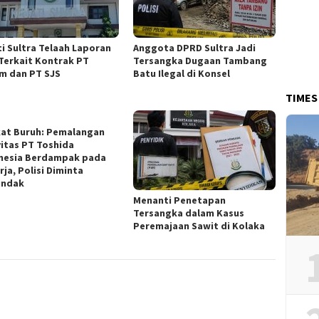
ti Sultra Telaah Laporan
Anggota DPRD Sultra Jadi
Terkait Kontrak PT
Tersangka Dugaan Tambang
m dan PT SJS
Batu Ilegal di Konsel
TIMES
kat Buruh: Pemalangan
vitas PT Toshida
nesia Berdampak pada
ja, Polisi Diminta
indak
Menanti Penetapan
Tersangka dalam Kasus
Peremajaan Sawit di Kolaka