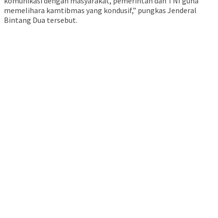
komunikasi dengan masyarakat, pemerintah dan TNI guna
memelihara kamtibmas yang kondusif,” pungkas Jenderal
Bintang Dua tersebut.