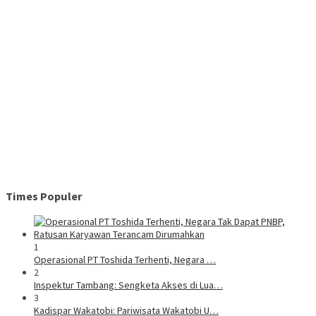
Times Populer
1
Operasional PT Toshida Terhenti, Negara …
2
Inspektur Tambang: Sengketa Akses di Lua…
3
Kadispar Wakatobi: Pariwisata Wakatobi U…