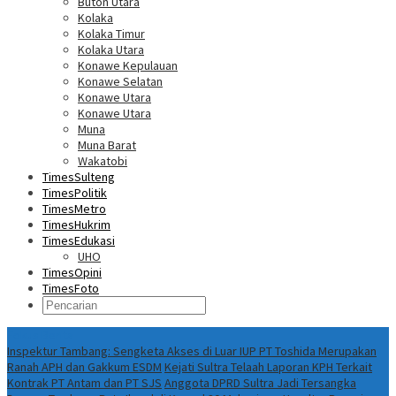
Buton Utara
Kolaka
Kolaka Timur
Kolaka Utara
Konawe Kepulauan
Konawe Selatan
Konawe Utara
Konawe Utara
Muna
Muna Barat
Wakatobi
TimesSulteng
TimesPolitik
TimesMetro
TimesHukrim
TimesEdukasi
UHO
TimesOpini
TimesFoto
Fokus Berita
Inspektur Tambang: Sengketa Akses di Luar IUP PT Toshida Merupakan
Ranah APH dan Gakkum ESDM
Kejati Sultra Telaah Laporan KPH Terkait
Kontrak PT Antam dan PT SJS
Anggota DPRD Sultra Jadi Tersangka