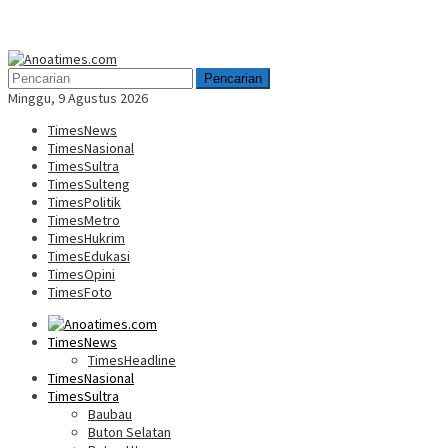
Menu
Mobile
Pencarian
Minggu, 9 Agustus 2026
TimesNews
TimesNasional
TimesSultra
TimesSulteng
TimesPolitik
TimesMetro
TimesHukrim
TimesEdukasi
TimesOpini
TimesFoto
TimesNews
TimesHeadline
TimesNasional
TimesSultra
Baubau
Buton Selatan