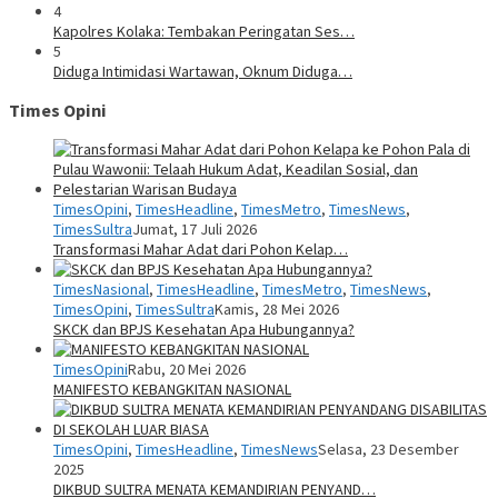
4
Kapolres Kolaka: Tembakan Peringatan Ses…
5
Diduga Intimidasi Wartawan, Oknum Diduga…
Times Opini
TimesOpini
,
TimesHeadline
,
TimesMetro
,
TimesNews
,
TimesSultra
Jumat, 17 Juli 2026
Transformasi Mahar Adat dari Pohon Kelap…
TimesNasional
,
TimesHeadline
,
TimesMetro
,
TimesNews
,
TimesOpini
,
TimesSultra
Kamis, 28 Mei 2026
SKCK dan BPJS Kesehatan Apa Hubungannya?
TimesOpini
Rabu, 20 Mei 2026
MANIFESTO KEBANGKITAN NASIONAL
TimesOpini
,
TimesHeadline
,
TimesNews
Selasa, 23 Desember
2025
DIKBUD SULTRA MENATA KEMANDIRIAN PENYAND…