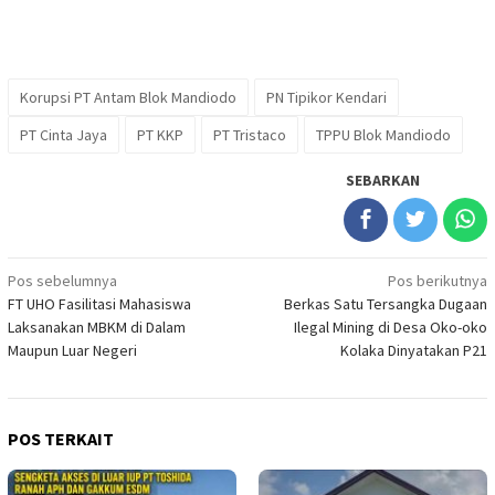
Korupsi PT Antam Blok Mandiodo
PN Tipikor Kendari
PT Cinta Jaya
PT KKP
PT Tristaco
TPPU Blok Mandiodo
SEBARKAN
Navigasi
Pos sebelumnya
Pos berikutnya
FT UHO Fasilitasi Mahasiswa
Berkas Satu Tersangka Dugaan
pos
Laksanakan MBKM di Dalam
Ilegal Mining di Desa Oko-oko
Maupun Luar Negeri
Kolaka Dinyatakan P21
POS TERKAIT