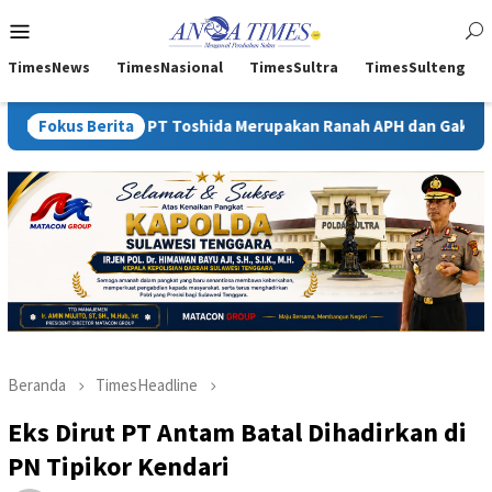
Loncat
Menu
ke
Mobile
konten
TimesNews
TimesNasional
TimesSultra
TimesSulteng
P PT Toshida Merupakan Ranah APH dan Gakkum ESDM
Fokus Berita
Keja
Beranda
TimesHeadline
Eks Dirut PT Antam Batal Dihadirkan di
PN Tipikor Kendari