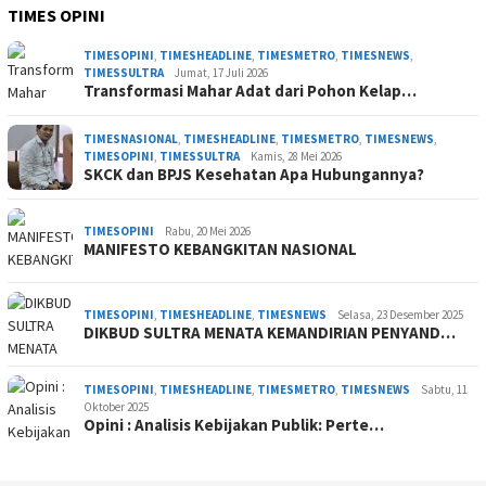
TIMES OPINI
TIMESOPINI
,
TIMESHEADLINE
,
TIMESMETRO
,
TIMESNEWS
,
TIMESSULTRA
Jumat, 17 Juli 2026
Transformasi Mahar Adat dari Pohon Kelap…
TIMESNASIONAL
,
TIMESHEADLINE
,
TIMESMETRO
,
TIMESNEWS
,
TIMESOPINI
,
TIMESSULTRA
Kamis, 28 Mei 2026
SKCK dan BPJS Kesehatan Apa Hubungannya?
TIMESOPINI
Rabu, 20 Mei 2026
MANIFESTO KEBANGKITAN NASIONAL
TIMESOPINI
,
TIMESHEADLINE
,
TIMESNEWS
Selasa, 23 Desember 2025
DIKBUD SULTRA MENATA KEMANDIRIAN PENYAND…
TIMESOPINI
,
TIMESHEADLINE
,
TIMESMETRO
,
TIMESNEWS
Sabtu, 11
Oktober 2025
Opini : Analisis Kebijakan Publik: Perte…