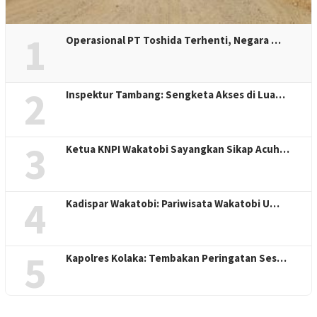
1
Operasional PT Toshida Terhenti, Negara …
2
Inspektur Tambang: Sengketa Akses di Lua…
3
Ketua KNPI Wakatobi Sayangkan Sikap Acuh…
4
Kadispar Wakatobi: Pariwisata Wakatobi U…
5
Kapolres Kolaka: Tembakan Peringatan Ses…