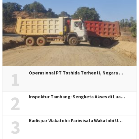
1
Operasional PT Toshida Terhenti, Negara …
2
Inspektur Tambang: Sengketa Akses di Lua…
3
Kadispar Wakatobi: Pariwisata Wakatobi U…