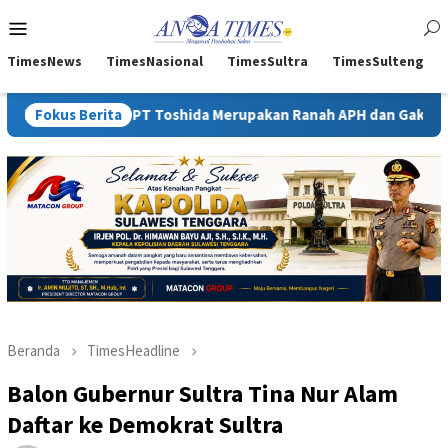
Loncat
Menu
ke
Mobile
konten
TimesNews
TimesNasional
TimesSultra
TimesSulteng
P PT Toshida Merupakan Ranah APH dan Gakkum ESDM
Fokus Berita
Kej
Beranda
TimesHeadline
Balon Gubernur Sultra Tina Nur Alam
Daftar ke Demokrat Sultra