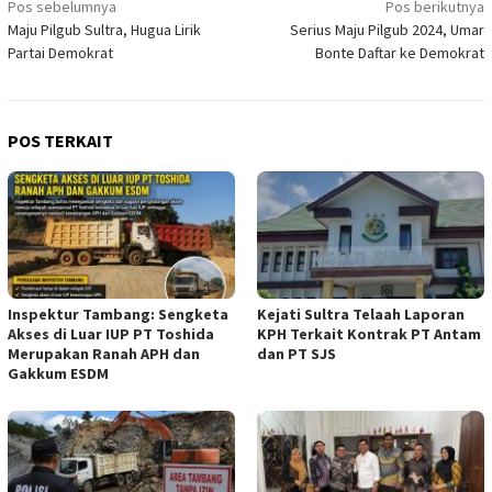
Navigasi
Pos sebelumnya
Pos berikutnya
Maju Pilgub Sultra, Hugua Lirik
Serius Maju Pilgub 2024, Umar
pos
Partai Demokrat
Bonte Daftar ke Demokrat
POS TERKAIT
Inspektur Tambang: Sengketa
Kejati Sultra Telaah Laporan
Akses di Luar IUP PT Toshida
KPH Terkait Kontrak PT Antam
Merupakan Ranah APH dan
dan PT SJS
Gakkum ESDM