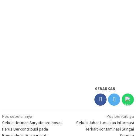
SEBARKAN
Navigasi
Pos sebelumnya
Pos berikutnya
Sekda Herman Suryatman: Inovasi
Sekda Jabar Luruskan Informasi
pos
Harus Berkontribusi pada
Terkait Kontaminasi Sungai
Kemandirian Masyarakat
Citarum