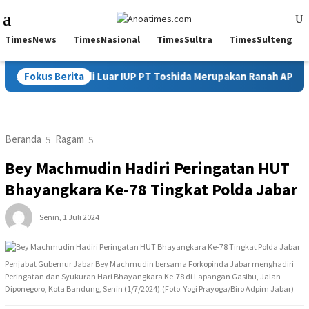
Loncat
Menu
ke
Mobile
konten
TimesNews
TimesNasional
TimesSultra
TimesSulteng
ngketa Akses di Luar IUP PT Toshida Merupakan Ranah APH dan 
Fokus Berita
Beranda
Ragam
Bey Machmudin Hadiri Peringatan HUT
Bhayangkara Ke-78 Tingkat Polda Jabar
Senin, 1 Juli 2024
Penjabat Gubernur Jabar Bey Machmudin bersama Forkopinda Jabar menghadiri
Peringatan dan Syukuran Hari Bhayangkara Ke-78 di Lapangan Gasibu, Jalan
Diponegoro, Kota Bandung, Senin (1/7/2024).(Foto: Yogi Prayoga/Biro Adpim Jabar)