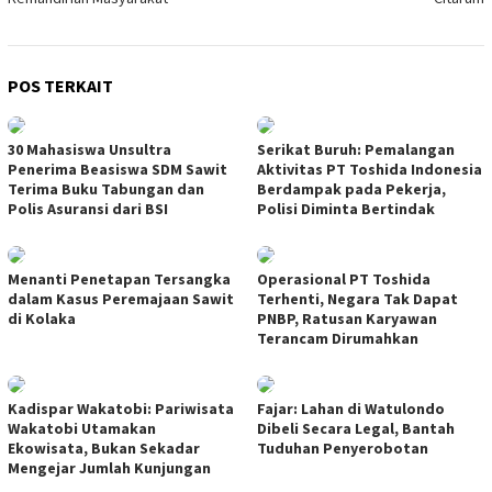
POS TERKAIT
30 Mahasiswa Unsultra
Serikat Buruh: Pemalangan
Penerima Beasiswa SDM Sawit
Aktivitas PT Toshida Indonesia
Terima Buku Tabungan dan
Berdampak pada Pekerja,
Polis Asuransi dari BSI
Polisi Diminta Bertindak
Menanti Penetapan Tersangka
Operasional PT Toshida
dalam Kasus Peremajaan Sawit
Terhenti, Negara Tak Dapat
di Kolaka
PNBP, Ratusan Karyawan
Terancam Dirumahkan
Kadispar Wakatobi: Pariwisata
Fajar: Lahan di Watulondo
Wakatobi Utamakan
Dibeli Secara Legal, Bantah
Ekowisata, Bukan Sekadar
Tuduhan Penyerobotan
Mengejar Jumlah Kunjungan