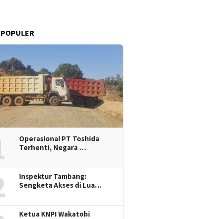
 POPULER
1
Operasional PT Toshida
Terhenti, Negara …
2
Inspektur Tambang:
Sengketa Akses di Lua…
Ketua KNPI Wakatobi