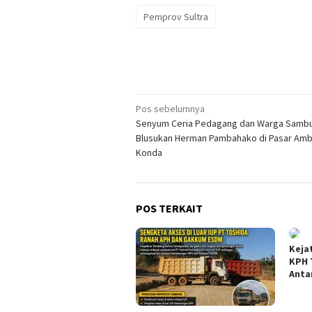
Pemprov Sultra
Navigasi
Pos sebelumnya
Senyum Ceria Pedagang dan Warga Samb
pos
Blusukan Herman Pambahako di Pasar Amb
Konda
POS TERKAIT
Keja
KPH 
Anta