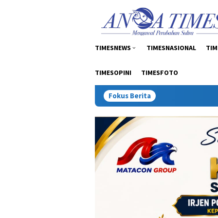
Loncat
tutup
ke
konten
TIMESNEWS
TIMESNASIONAL
TIM
TIMESOPINI
TIMESFOTO
Fokus Berita
Inspektur Tambang: 