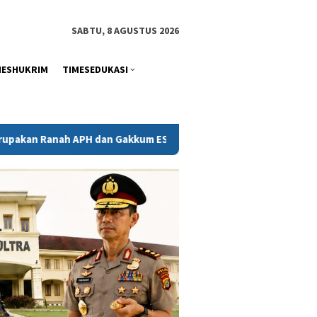
tutup
SABTU, 8 AGUSTUS 2026
MESHUKRIM
TIMESEDUKASI
an Gakkum ESDM
Kejati Sultra Telaah Laporan KPH Terkait