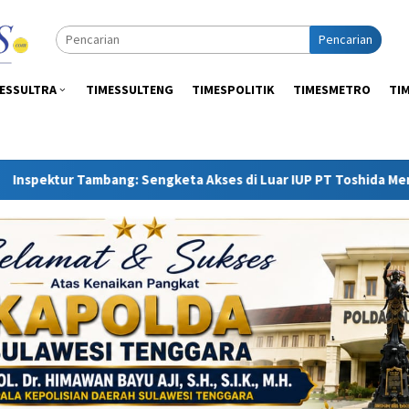
Pencarian
ESSULTRA
TIMESSULTENG
TIMESPOLITIK
TIMESMETRO
TI
Sengketa Akses di Luar IUP PT Toshida Merupakan Ranah APH d