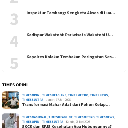
3
Inspektur Tambang: Sengketa Akses di Lua…
4
Kadispar Wakatobi: Pariwisata Wakatobi U…
5
Kapolres Kolaka: Tembakan Peringatan Ses…
TIMES OPINI
TIMESOPINI
,
TIMESHEADLINE
,
TIMESMETRO
,
TIMESNEWS
,
TIMESSULTRA
Jumat, 17 Juli 2026
Transformasi Mahar Adat dari Pohon Kelap…
TIMESNASIONAL
,
TIMESHEADLINE
,
TIMESMETRO
,
TIMESNEWS
,
TIMESOPINI
,
TIMESSULTRA
Kamis, 28 Mei 2026
SKCK dan BPJS Kesehatan Apa Hubungannya?