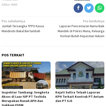
Editor: MAN
Navigasi
Pos sebelumnya
Pos berikutnya
Jumlah Tersangka TPPU Kasus
Laporan Pencemaran Nama Baik
pos
Mandiodo Bakal Bertambah
Mandek di Polres Muna, Keluarga
Korban Butuh Kepastian Hukum
POS TERKAIT
Inspektur Tambang: Sengketa
Kejati Sultra Telaah Laporan
Akses di Luar IUP PT Toshida
KPH Terkait Kontrak PT Antam
Merupakan Ranah APH dan
dan PT SJS
Gakkum ESDM