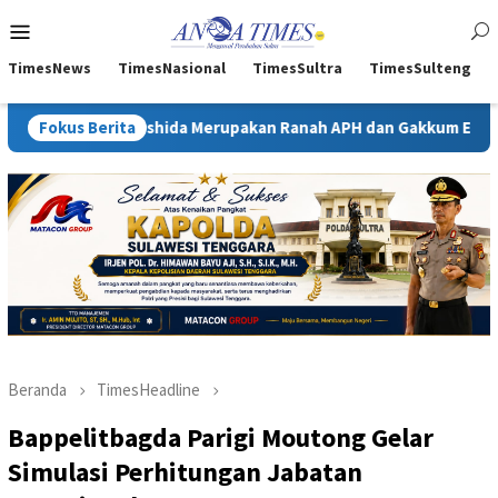
Loncat
Menu
ke
Mobile
konten
TimesNews
TimesNasional
TimesSultra
TimesSulteng
oshida Merupakan Ranah APH dan Gakkum ESDM
Fokus Berita
Kejati Sul
Beranda
TimesHeadline
Bappelitbagda Parigi Moutong Gelar
Simulasi Perhitungan Jabatan