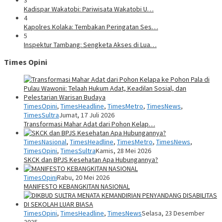
Kadispar Wakatobi: Pariwisata Wakatobi U…
4
Kapolres Kolaka: Tembakan Peringatan Ses…
5
Inspektur Tambang: Sengketa Akses di Lua…
Times Opini
TimesOpini
,
TimesHeadline
,
TimesMetro
,
TimesNews
,
TimesSultra
Jumat, 17 Juli 2026
Transformasi Mahar Adat dari Pohon Kelap…
TimesNasional
,
TimesHeadline
,
TimesMetro
,
TimesNews
,
TimesOpini
,
TimesSultra
Kamis, 28 Mei 2026
SKCK dan BPJS Kesehatan Apa Hubungannya?
TimesOpini
Rabu, 20 Mei 2026
MANIFESTO KEBANGKITAN NASIONAL
TimesOpini
,
TimesHeadline
,
TimesNews
Selasa, 23 Desember