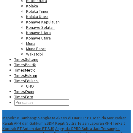
Buton Utara
Kolaka
Kolaka Timur
Kolaka Utara
Konawe Kepulauan
Konawe Selatan
Konawe Utara
Konawe Utara
Muna
Muna Barat
Wakatobi
TimesSulteng
TimesPolitik
TimesMetro
TimesHukrim
TimesEdukasi
UHO
TimesOpini
TimesFoto
Fokus Berita
Inspektur Tambang: Sengketa Akses di Luar IUP PT Toshida Merupakan
Ranah APH dan Gakkum ESDM
Kejati Sultra Telaah Laporan KPH Terkait
Kontrak PT Antam dan PT SJS
Anggota DPRD Sultra Jadi Tersangka