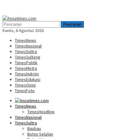
Menu
Mobile
Pencarian
Kamis, 6 Agustus 2026
TimesNews
TimesNasional
TimesSultra
TimesSulteng
TimesPolitik
TimesMetro
TimesHukrim
TimesEdukasi
TimesOpini
TimesFoto
TimesNews
TimesHeadline
TimesNasional
TimesSultra
Baubau
Buton Selatan