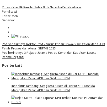
Rutan Kelas IIA Kendari
Sidak Blok Narkoba
Zero Narkoba
Penulis: WI
Editor: MAN
Sebarkan
Navigasi
Pos sebelumnya
Rektor Prof Zamrun Imbau Siswa-Siswi Calon Maba UHO
Patuhi Proses dan Aturan SNPMB 2025
pos
Pos berikutnya
3 Pejabat Utama Polres Konut dan Kapolsek Lasolo
Resmi Berganti
Pos terkait
Inspektur Tambang: Sengketa Akses di Luar IUP PT Toshida
Merupakan Ranah APH dan Gakkum ESDM