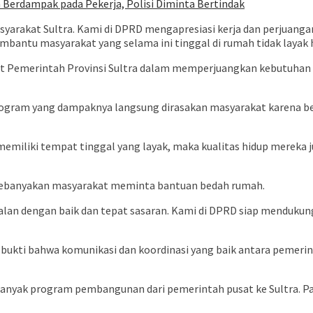
 Berdampak pada Pekerja, Polisi Diminta Bertindak
syarakat Sultra. Kami di DPRD mengapresiasi kerja dan perjuan
mbantu masyarakat yang selama ini tinggal di rumah tidak layak h
 Pemerintah Provinsi Sultra dalam memperjuangkan kebutuhan d
gram yang dampaknya langsung dirasakan masyarakat karena ber
emiliki tempat tinggal yang layak, maka kualitas hidup mereka j
 kebanyakan masyarakat meminta bantuan bedah rumah.
alan dengan baik dan tepat sasaran. Kami di DPRD siap mendukun
ukti bahwa komunikasi dan koordinasi yang baik antara pemeri
banyak program pembangunan dari pemerintah pusat ke Sultra. Pad