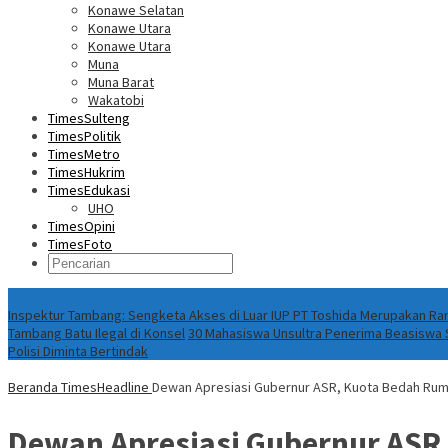
Konawe Selatan
Konawe Utara
Konawe Utara
Muna
Muna Barat
Wakatobi
TimesSulteng
TimesPolitik
TimesMetro
TimesHukrim
TimesEdukasi
UHO
TimesOpini
TimesFoto
Fokus Berita
Inspektur Tambang: Sengketa Akses di Luar IUP PT Toshida Merupakan 
Tambang Batu Ilegal di Konsel
30 Mahasiswa Unsultra Penerima Beasiswa S
Polisi Diminta Bertindak
Beranda
TimesHeadline
Dewan Apresiasi Gubernur ASR, Kuota Bedah Ruma
Dewan Apresiasi Gubernur ASR,