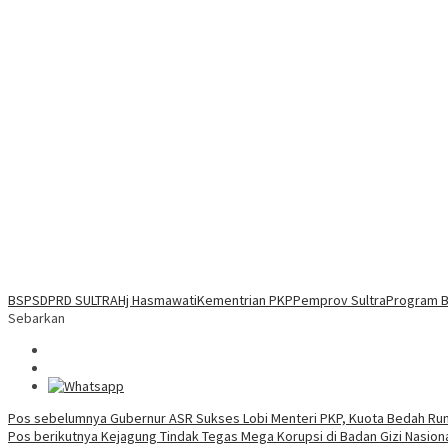
BSPS
DPRD SULTRA
Hj Hasmawati
Kementrian PKP
Pemprov Sultra
Program 
Sebarkan
Navigasi
Pos sebelumnya
Gubernur ASR Sukses Lobi Menteri PKP, Kuota Bedah Rum
Pos berikutnya
Kejagung Tindak Tegas Mega Korupsi di Badan Gizi Nasiona