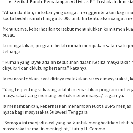
Serikat Buruh: Pemalangan Aktivitas PT Toshida Indonesia
“Alhamdulillah, ini kabar yang sangat menggembirakan bagi ma
kuota bedah rumah hingga 10.000 unit. Ini tentu akan sangat me
Menurutnya, keberhasilan tersebut menunjukkan komitmen kuat
pusat.
Ia mengatakan, program bedah rumah merupakan salah satu pro
keluarga.
“Rumah yang layak adalah kebutuhan dasar. Ketika masyarakat m
disyukuri dan didukung bersama,” katanya.
Ia mencontohkan, saat dirinya melakukan reses dimasyarakat,
“Yang terpenting sekarang adalah memastikan program ini berj
masyarakat yang memang berhak menerimanya,” tegasnya.
Ia menambahkan, keberhasilan menambah kuota BSPS menjadi b
nyata bagi masyarakat Sulawesi Tenggara.
“Semoga ini menjadi awal yang baik untuk menghadirkan lebih 
masyarakat semakin meningkat,” tutup Hj Cemma.