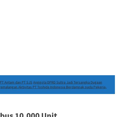
k PT Antam dan PT SJS
Anggota DPRD Sultra Jadi Tersangka Dugaan
 Pemalangan Aktivitas PT Toshida Indonesia Berdampak pada Pekerja,
bus 10.000 Unit