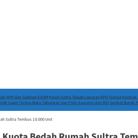
Ranah APH dan Gakkum ESDM
Kejati Sultra Telaah Laporan KPH Terkait Kontra
DM Sawit Terima Buku Tabungan dan Polis Asuransi dari BSI
Serikat Buruh:
h Sultra Tembus 10.000 Unit
 Kuota Bedah Rumah Sultra Tem