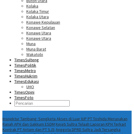
Buton Utara
Kolaka
Kolaka Timur
Kolaka Utara
Konawe Kepulauan
Konawe Selatan
Konawe Utara
Konawe Utara
Muna
Muna Barat
Wakatobi
TimesSulteng
TimesPolitik
TimesMetro
TimesHukrim
TimesEdukasi
UHO
TimesOpini
TimesFoto
Fokus Berita
Inspektur Tambang: Sengketa Akses di Luar IUP PT Toshida Merupakan
Ranah APH dan Gakkum ESDM
Kejati Sultra Telaah Laporan KPH Terkait
Kontrak PT Antam dan PT SJS
Anggota DPRD Sultra Jadi Tersangka