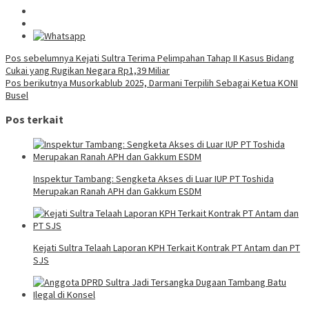
Navigasi
Pos sebelumnya
Kejati Sultra Terima Pelimpahan Tahap II Kasus Bidang
Cukai yang Rugikan Negara Rp1,39 Miliar
pos
Pos berikutnya
Musorkablub 2025, Darmani Terpilih Sebagai Ketua KONI
Busel
Pos terkait
Inspektur Tambang: Sengketa Akses di Luar IUP PT Toshida
Merupakan Ranah APH dan Gakkum ESDM
Kejati Sultra Telaah Laporan KPH Terkait Kontrak PT Antam dan PT
SJS