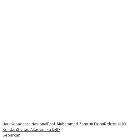
Hari Kesadaran Nasional
Prof. Muhammad Zamrun Firihu
Rektor UHO
Kendari
Sivitas Akademika UHO
Sebarkan