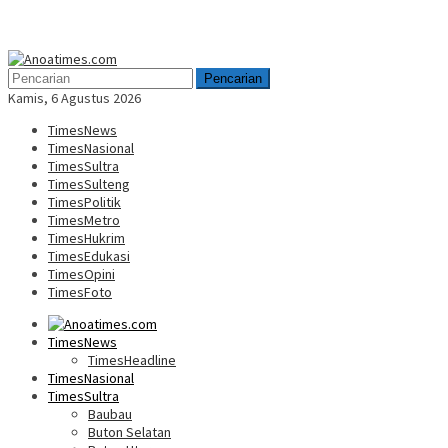
Menu
Mobile
Pencarian
Kamis, 6 Agustus 2026
TimesNews
TimesNasional
TimesSultra
TimesSulteng
TimesPolitik
TimesMetro
TimesHukrim
TimesEdukasi
TimesOpini
TimesFoto
TimesNews
TimesHeadline
TimesNasional
TimesSultra
Baubau
Buton Selatan