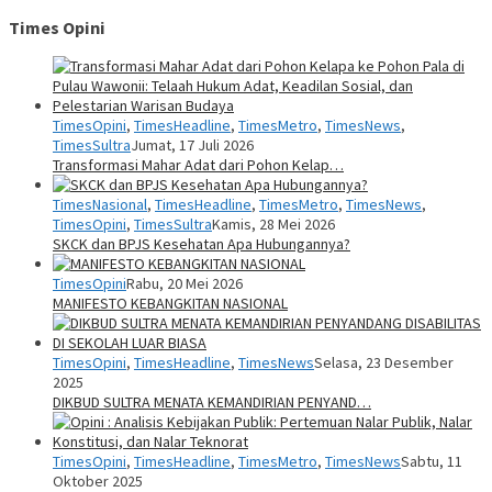
Times Opini
TimesOpini
,
TimesHeadline
,
TimesMetro
,
TimesNews
,
TimesSultra
Jumat, 17 Juli 2026
Transformasi Mahar Adat dari Pohon Kelap…
TimesNasional
,
TimesHeadline
,
TimesMetro
,
TimesNews
,
TimesOpini
,
TimesSultra
Kamis, 28 Mei 2026
SKCK dan BPJS Kesehatan Apa Hubungannya?
TimesOpini
Rabu, 20 Mei 2026
MANIFESTO KEBANGKITAN NASIONAL
TimesOpini
,
TimesHeadline
,
TimesNews
Selasa, 23 Desember
2025
DIKBUD SULTRA MENATA KEMANDIRIAN PENYAND…
TimesOpini
,
TimesHeadline
,
TimesMetro
,
TimesNews
Sabtu, 11
Oktober 2025