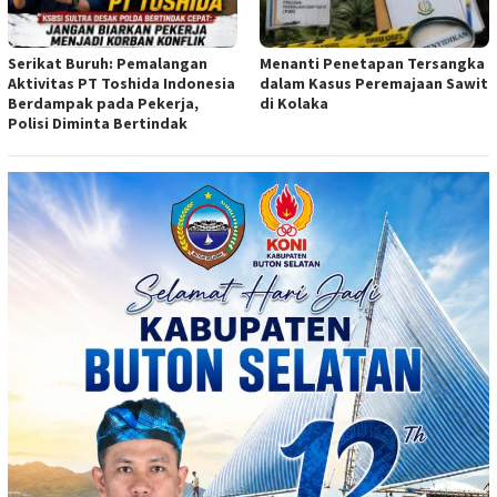
Serikat Buruh: Pemalangan
Menanti Penetapan Tersangka
Aktivitas PT Toshida Indonesia
dalam Kasus Peremajaan Sawit
Berdampak pada Pekerja,
di Kolaka
Polisi Diminta Bertindak