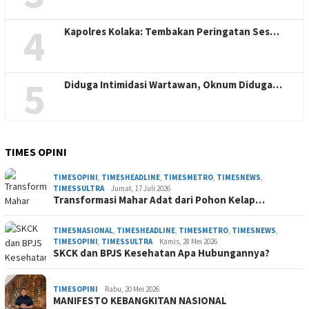
4
Kapolres Kolaka: Tembakan Peringatan Ses…
5
Diduga Intimidasi Wartawan, Oknum Diduga…
TIMES OPINI
TIMESOPINI
,
TIMESHEADLINE
,
TIMESMETRO
,
TIMESNEWS
,
TIMESSULTRA
Jumat, 17 Juli 2026
Transformasi Mahar Adat dari Pohon Kelap…
TIMESNASIONAL
,
TIMESHEADLINE
,
TIMESMETRO
,
TIMESNEWS
,
TIMESOPINI
,
TIMESSULTRA
Kamis, 28 Mei 2026
SKCK dan BPJS Kesehatan Apa Hubungannya?
TIMESOPINI
Rabu, 20 Mei 2026
MANIFESTO KEBANGKITAN NASIONAL