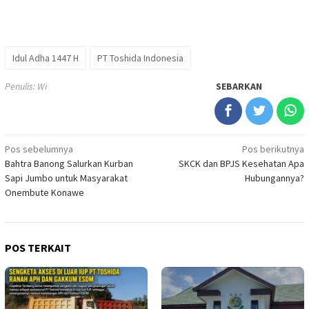
Idul Adha 1447 H
PT Toshida Indonesia
Penulis: Wi
SEBARKAN
Navigasi
Pos sebelumnya
Pos berikutnya
Bahtra Banong Salurkan Kurban
SKCK dan BPJS Kesehatan Apa
pos
Sapi Jumbo untuk Masyarakat
Hubungannya?
Onembute Konawe
POS TERKAIT