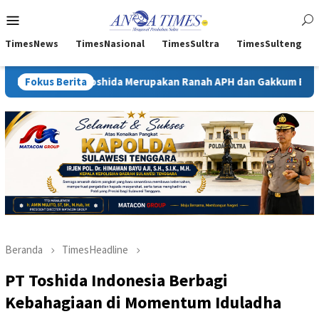
Loncat
Menu
ke
Mobile
konten
TimesNews
TimesNasional
TimesSultra
TimesSulteng
ida Merupakan Ranah APH dan Gakkum ESDM
Fokus Berita
Kejati Sultra
Beranda
TimesHeadline
PT Toshida Indonesia Berbagi
Kebahagiaan di Momentum Iduladha