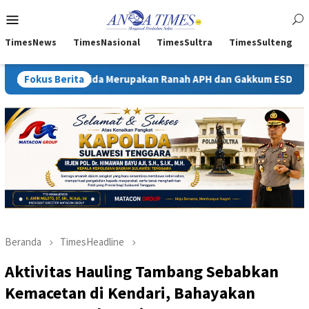
Loncat
Menu
ke
Mobile
konten
TimesNews
TimesNasional
TimesSultra
TimesSulteng
shida Merupakan Ranah APH dan Gakkum ESDM
Fokus Berita
Kejati Sult
Beranda
TimesHeadline
Aktivitas Hauling Tambang Sebabkan
Kemacetan di Kendari, Bahayakan