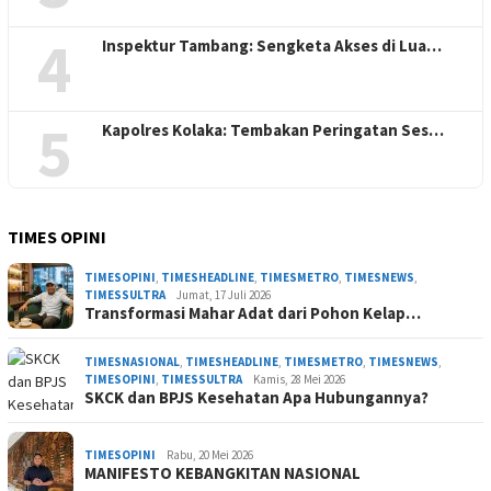
4
Inspektur Tambang: Sengketa Akses di Lua…
5
Kapolres Kolaka: Tembakan Peringatan Ses…
TIMES OPINI
TIMESOPINI
,
TIMESHEADLINE
,
TIMESMETRO
,
TIMESNEWS
,
TIMESSULTRA
Jumat, 17 Juli 2026
Transformasi Mahar Adat dari Pohon Kelap…
TIMESNASIONAL
,
TIMESHEADLINE
,
TIMESMETRO
,
TIMESNEWS
,
TIMESOPINI
,
TIMESSULTRA
Kamis, 28 Mei 2026
SKCK dan BPJS Kesehatan Apa Hubungannya?
TIMESOPINI
Rabu, 20 Mei 2026
MANIFESTO KEBANGKITAN NASIONAL