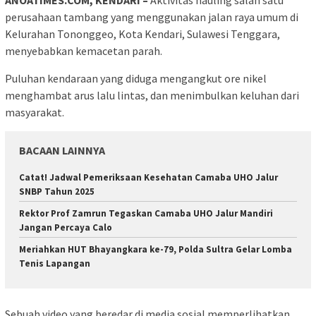
ANOATIMES.COM, KENDARI –
Aktivitas hauling salah satu
perusahaan tambang yang menggunakan jalan raya umum di
Kelurahan Tononggeo, Kota Kendari, Sulawesi Tenggara,
menyebabkan kemacetan parah.
Puluhan kendaraan yang diduga mengangkut ore nikel
menghambat arus lalu lintas, dan menimbulkan keluhan dari
masyarakat.
BACAAN LAINNYA
Catat! Jadwal Pemeriksaan Kesehatan Camaba UHO Jalur
SNBP Tahun 2025
Rektor Prof Zamrun Tegaskan Camaba UHO Jalur Mandiri
Jangan Percaya Calo
Meriahkan HUT Bhayangkara ke-79, Polda Sultra Gelar Lomba
Tenis Lapangan
Sebuah video yang beredar di media sosial memperlihatkan