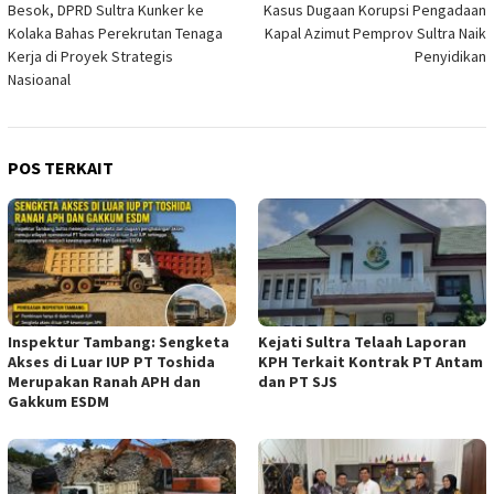
Besok, DPRD Sultra Kunker ke
Kasus Dugaan Korupsi Pengadaan
pos
Kolaka Bahas Perekrutan Tenaga
Kapal Azimut Pemprov Sultra Naik
Kerja di Proyek Strategis
Penyidikan
Nasioanal
POS TERKAIT
Inspektur Tambang: Sengketa
Kejati Sultra Telaah Laporan
Akses di Luar IUP PT Toshida
KPH Terkait Kontrak PT Antam
Merupakan Ranah APH dan
dan PT SJS
Gakkum ESDM