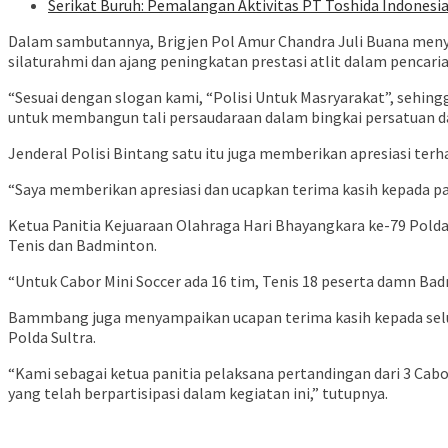
Serikat Buruh: Pemalangan Aktivitas PT Toshida Indonesia
Dalam sambutannya, Brigjen Pol Amur Chandra Juli Buana meny
silaturahmi dan ajang peningkatan prestasi atlit dalam pencaria
“Sesuai dengan slogan kami, “Polisi Untuk Masryarakat”, sehingg
untuk membangun tali persaudaraan dalam bingkai persatuan da
Jenderal Polisi Bintang satu itu juga memberikan apresiasi ter
“Saya memberikan apresiasi dan ucapkan terima kasih kepada pa
Ketua Panitia Kejuaraan Olahraga Hari Bhayangkara ke-79 Pold
Tenis dan Badminton.
“Untuk Cabor Mini Soccer ada 16 tim, Tenis 18 peserta damn Bad
Bammbang juga menyampaikan ucapan terima kasih kepada selur
Polda Sultra.
“Kami sebagai ketua panitia pelaksana pertandingan dari 3 Ca
yang telah berpartisipasi dalam kegiatan ini,” tutupnya.