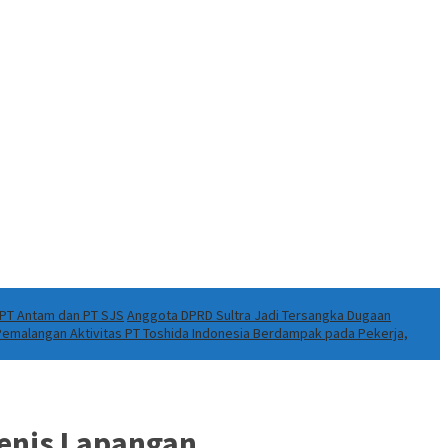
k PT Antam dan PT SJS
Anggota DPRD Sultra Jadi Tersangka Dugaan
 Pemalangan Aktivitas PT Toshida Indonesia Berdampak pada Pekerja,
Tenis Lapangan