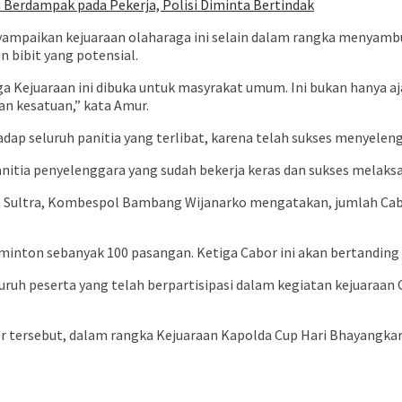
 Berdampak pada Pekerja, Polisi Diminta Bertindak
ampaikan kejuaraan olaharaga ini selain dalam rangka menyambu
n bibit yang potensial.
a Kejuaraan ini dibuka untuk masyrakat umum. Ini bukan hanya ajan
n kesatuan,” kata Amur.
hadap seluruh panitia yang terlibat, karena telah sukses menyele
nitia penyelenggara yang sudah bekerja keras dan sukses melaksa
a Sultra, Kombespol Bambang Wijanarko mengatakan, jumlah Caba
minton sebanyak 100 pasangan. Ketiga Cabor ini akan bertanding d
uh peserta yang telah berpartisipasi dalam kegiatan kejuaraan
bor tersebut, dalam rangka Kejuaraan Kapolda Cup Hari Bhayangk