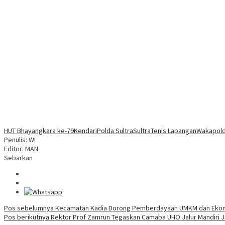
HUT Bhayangkara ke-79
Kendari
Polda Sultra
Sultra
Tenis Lapangan
Wakapold
Penulis: WI
Editor: MAN
Sebarkan
Navigasi
Pos sebelumnya
Kecamatan Kadia Dorong Pemberdayaan UMKM dan Ekonom
Pos berikutnya
Rektor Prof Zamrun Tegaskan Camaba UHO Jalur Mandiri J
pos