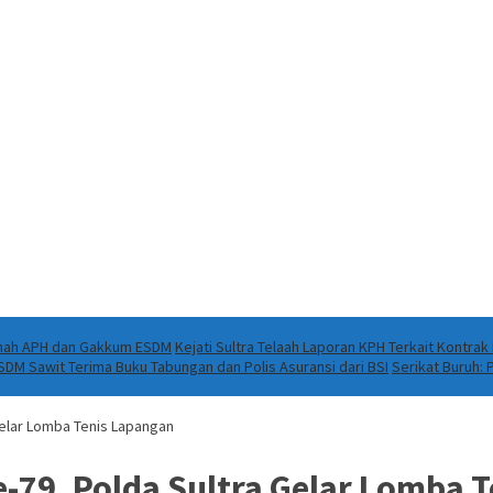
Ranah APH dan Gakkum ESDM
Kejati Sultra Telaah Laporan KPH Terkait Kontra
DM Sawit Terima Buku Tabungan dan Polis Asuransi dari BSI
Serikat Buruh:
Gelar Lomba Tenis Lapangan
79, Polda Sultra Gelar Lomba 