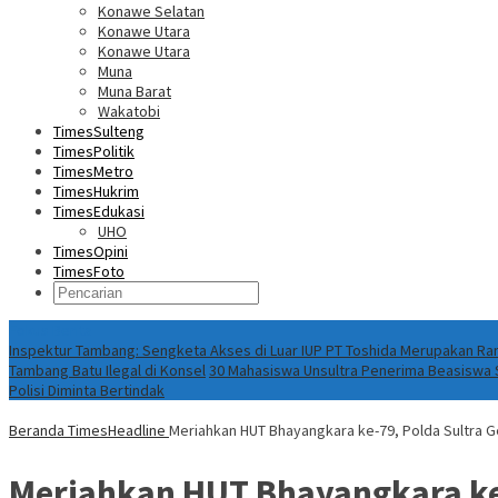
Konawe Selatan
Konawe Utara
Konawe Utara
Muna
Muna Barat
Wakatobi
TimesSulteng
TimesPolitik
TimesMetro
TimesHukrim
TimesEdukasi
UHO
TimesOpini
TimesFoto
Fokus Berita
Inspektur Tambang: Sengketa Akses di Luar IUP PT Toshida Merupakan 
Tambang Batu Ilegal di Konsel
30 Mahasiswa Unsultra Penerima Beasiswa S
Polisi Diminta Bertindak
Beranda
TimesHeadline
Meriahkan HUT Bhayangkara ke-79, Polda Sultra 
Meriahkan HUT Bhayangkara ke-