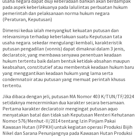
usaha negara dapat diuji keberadaan bahkan akan berdampak
pada aspek keberlakuanya pada lalulintas perbuatan hukum
pemerintah dan pelaksanaan norma hukum negara
(Peraturan, Keputusan)
Dimensi kedua ialah menyangkut kekuatan putusan dan
relevansinya terhadap keberlakuan suatu Keputusan tata
usaha negara. sekedar mengulangi kembali, karakteristik
putusan pengadilan (vonnis) dapat dimaknai dalam 3 jenis,
declaratoir, yang membawa senyawa penentuan keadaan
hukum tertentu baik dalam bentuk ketidak-absahan maupun
keabsahan, constitutief atau membentuk keadaan hukum baru
yang menggantikan keadaan hukum yang lama serta
condemnatoir atau putusan yang memuat perintah khusus
tertentu.
Jika dibaca dengan jeli, putusan MA Nomor 403 K/TUN/TF/2024
setidaknya mencerminkan dua karakter secara bersamaan.
Pertama karakter declaratoir mengingat putusan aquo
menyatakan batal dan tidak sah Keputusan Menteri Kehutanan
Nomor 576/Menhut-II/2014 tentang Izin Pinjam Pakai
Kawasan Hutan (IPPKH) untuk kegiatan operasi Produksi Bijih
Nikel dan Sarana Penunjangnya pada Kawasan Hutan Produksi