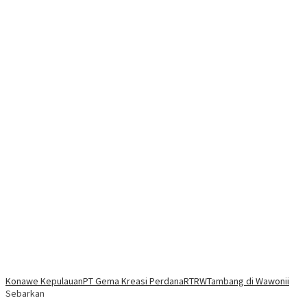
Konawe Kepulauan
PT Gema Kreasi Perdana
RTRW
Tambang di Wawonii
Sebarkan