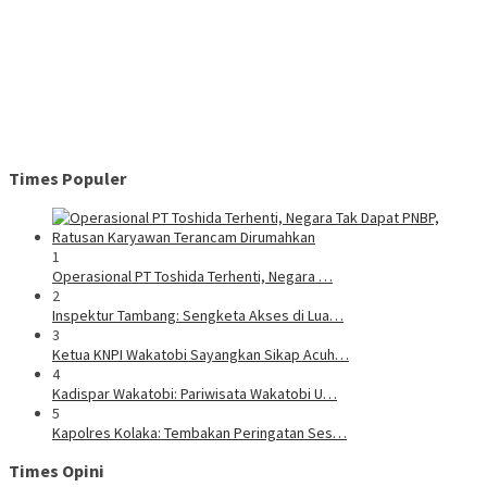
Times Populer
1
Operasional PT Toshida Terhenti, Negara …
2
Inspektur Tambang: Sengketa Akses di Lua…
3
Ketua KNPI Wakatobi Sayangkan Sikap Acuh…
4
Kadispar Wakatobi: Pariwisata Wakatobi U…
5
Kapolres Kolaka: Tembakan Peringatan Ses…
Times Opini