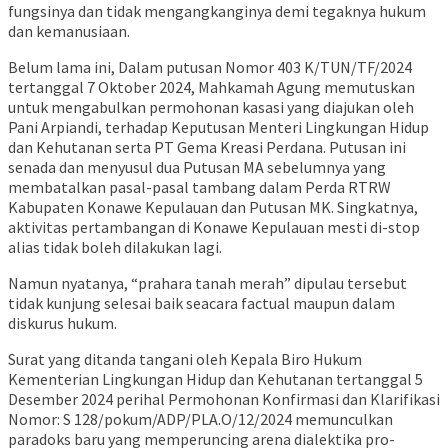
fungsinya dan tidak mengangkanginya demi tegaknya hukum
dan kemanusiaan.
Belum lama ini, Dalam putusan Nomor 403 K/TUN/TF/2024
tertanggal 7 Oktober 2024, Mahkamah Agung memutuskan
untuk mengabulkan permohonan kasasi yang diajukan oleh
Pani Arpiandi, terhadap Keputusan Menteri Lingkungan Hidup
dan Kehutanan serta PT Gema Kreasi Perdana. Putusan ini
senada dan menyusul dua Putusan MA sebelumnya yang
membatalkan pasal-pasal tambang dalam Perda RTRW
Kabupaten Konawe Kepulauan dan Putusan MK. Singkatnya,
aktivitas pertambangan di Konawe Kepulauan mesti di-stop
alias tidak boleh dilakukan lagi.
Namun nyatanya, “prahara tanah merah” dipulau tersebut
tidak kunjung selesai baik seacara factual maupun dalam
diskurus hukum.
Surat yang ditanda tangani oleh Kepala Biro Hukum
Kementerian Lingkungan Hidup dan Kehutanan tertanggal 5
Desember 2024 perihal Permohonan Konfirmasi dan Klarifikasi
Nomor: S 128/pokum/ADP/PLA.O/12/2024 memunculkan
paradoks baru yang memperuncing arena dialektika pro-