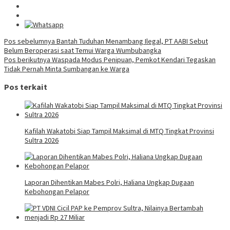
Navigasi
Pos sebelumnya
Bantah Tuduhan Menambang Ilegal, PT AABI Sebut
Belum Beroperasi saat Temui Warga Wumbubangka
pos
Pos berikutnya
Waspada Modus Penipuan, Pemkot Kendari Tegaskan
Tidak Pernah Minta Sumbangan ke Warga
Pos terkait
Kafilah Wakatobi Siap Tampil Maksimal di MTQ Tingkat Provinsi
Sultra 2026
Laporan Dihentikan Mabes Polri, Haliana Ungkap Dugaan
Kebohongan Pelapor