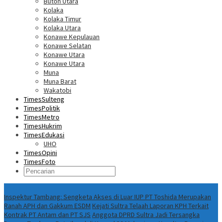
Buton Utara
Kolaka
Kolaka Timur
Kolaka Utara
Konawe Kepulauan
Konawe Selatan
Konawe Utara
Konawe Utara
Muna
Muna Barat
Wakatobi
TimesSulteng
TimesPolitik
TimesMetro
TimesHukrim
TimesEdukasi
UHO
TimesOpini
TimesFoto
Fokus Berita
Inspektur Tambang: Sengketa Akses di Luar IUP PT Toshida Merupakan
Ranah APH dan Gakkum ESDM
Kejati Sultra Telaah Laporan KPH Terkait
Kontrak PT Antam dan PT SJS
Anggota DPRD Sultra Jadi Tersangka