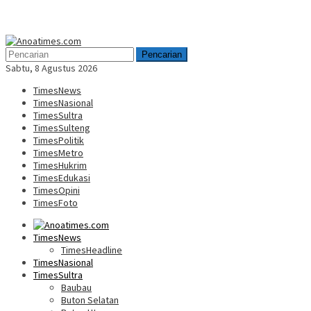
Menu
Mobile
Pencarian
Sabtu, 8 Agustus 2026
TimesNews
TimesNasional
TimesSultra
TimesSulteng
TimesPolitik
TimesMetro
TimesHukrim
TimesEdukasi
TimesOpini
TimesFoto
TimesNews
TimesHeadline
TimesNasional
TimesSultra
Baubau
Buton Selatan