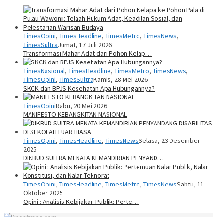
TimesOpini
,
TimesHeadline
,
TimesMetro
,
TimesNews
,
TimesSultra
Jumat, 17 Juli 2026
Transformasi Mahar Adat dari Pohon Kelap…
TimesNasional
,
TimesHeadline
,
TimesMetro
,
TimesNews
,
TimesOpini
,
TimesSultra
Kamis, 28 Mei 2026
SKCK dan BPJS Kesehatan Apa Hubungannya?
TimesOpini
Rabu, 20 Mei 2026
MANIFESTO KEBANGKITAN NASIONAL
TimesOpini
,
TimesHeadline
,
TimesNews
Selasa, 23 Desember
2025
DIKBUD SULTRA MENATA KEMANDIRIAN PENYAND…
TimesOpini
,
TimesHeadline
,
TimesMetro
,
TimesNews
Sabtu, 11
Oktober 2025
Opini : Analisis Kebijakan Publik: Perte…