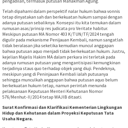
pengadilan, termasuk putusan Mahakmah Agung.
Telah dipahami dalam perspektif nalar hukum bahwa vonnis
tetap dinyatakan sah dan berkekuatan hukum sampai dengan
adanya putusan sebaliknya. Konsepsi itu kita temukan dalam
rumusan asas/prinsip res judicata pro Veritate habitur.
Meskipun putusan MA Nomor 403 K/TUN/TF/2024 tengah
digulir pada mekanisme Penijauan Kembali, namun sangatlah
tidak beralasan jika seketika kemudian muncul anggapan
bahwa putusan aquo menjadi tidak berkekuatan hukum. Justru,
kejelian Majelis Hakim MA dalam perkara ini terletak pada
adanya rumusan putusan yang mengantisipasi kemungkinan
terjadinya staus quo terhadap objek yang diuji. Pendeknya,
meskipun yang di Peninjauan Kembali ialah putusanya
sehingga munculkah anggapan bahwa putusan aquo belum
berkekuatan hukum tetap, namun perintah menunda
pelaksanaan Keputusan Menteri Kehutanan Nomor
576/Menhut-II/2014 tetap WAJIB ditaati.
Surat Konfirmasi dan Klarifikasi Kementerian Lingkungan
Hidup dan Kehutanan dalam Proyeksi Keputusan Tata
Usaha Negara.