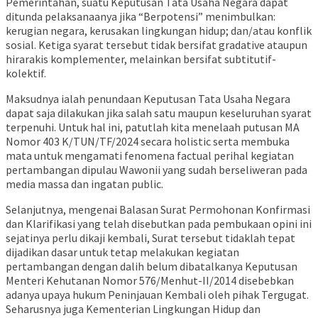
Pemerintahan, suatu Keputusan Tata Usaha Negara dapat
ditunda pelaksanaanya jika “Berpotensi” menimbulkan:
kerugian negara, kerusakan lingkungan hidup; dan/atau konflik
sosial. Ketiga syarat tersebut tidak bersifat gradative ataupun
hirarakis komplementer, melainkan bersifat subtitutif-
kolektif.
Maksudnya ialah penundaan Keputusan Tata Usaha Negara
dapat saja dilakukan jika salah satu maupun keseluruhan syarat
terpenuhi. Untuk hal ini, patutlah kita menelaah putusan MA
Nomor 403 K/TUN/TF/2024 secara holistic serta membuka
mata untuk mengamati fenomena factual perihal kegiatan
pertambangan dipulau Wawonii yang sudah berseliweran pada
media massa dan ingatan public.
Selanjutnya, mengenai Balasan Surat Permohonan Konfirmasi
dan Klarifikasi yang telah disebutkan pada pembukaan opini ini
sejatinya perlu dikaji kembali, Surat tersebut tidaklah tepat
dijadikan dasar untuk tetap melakukan kegiatan
pertambangan dengan dalih belum dibatalkanya Keputusan
Menteri Kehutanan Nomor 576/Menhut-II/2014 disebebkan
adanya upaya hukum Peninjauan Kembali oleh pihak Tergugat.
Seharusnya juga Kementerian Lingkungan Hidup dan