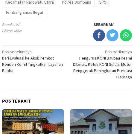
Kecamatan Rarowatu Utara
Polres Bombana
SP9
Tembang Emas Ilegal
Penulis: WI
SEBARKAN
Editor: MAN
Navigasi
Pos sebelumnya
Pos berikutnya
Dari Evaluasi ke Aksi: Pemkot
Pengurus KONI Baubau Resmi
pos
Kendari Komit Tingkatkan Layanan
Dilantik, Ketua KONI Sultra: Motor
Publik
Penggerak Peningkatan Prestasi
Olahraga
POS TERKAIT