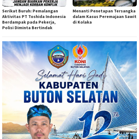
Serikat Buruh: Pemalangan
Menanti Penetapan Tersangka
Aktivitas PT Toshida Indonesia
dalam Kasus Peremajaan Sawit
Berdampak pada Pekerja,
di Kolaka
Polisi Diminta Bertindak