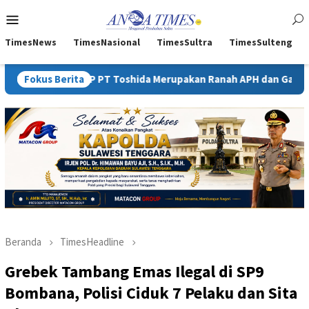
Loncat
Menu
ke
Mobile
konten
TimesNews
TimesNasional
TimesSultra
TimesSulteng
UP PT Toshida Merupakan Ranah APH dan Gakkum ESDM
Fokus Berita
Kej
Beranda
TimesHeadline
Grebek Tambang Emas Ilegal di SP9
Bombana, Polisi Ciduk 7 Pelaku dan Sita