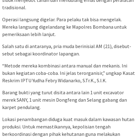
sibuk menyedot tanah dan mendulang emas dengan peralatan
tradisional.
Operasi langsung digelar. Para pelaku tak bisa mengelak.
Mereka langsung digelandang ke Mapolres Bombana untuk
pemeriksaan lebih lanjut.
Salah satu di antaranya, pria muda berinisial AM (21), disebut-
sebut sebagai koordinator lapangan.
“Metode mereka kombinasi antara manual dan mekanis. Ini
bukan kegiatan coba-coba. Ini jelas terorganisir,” ungkap Kasat
Reskrim IPTU Yudha Febry Widanarko, S.Tr.K., S.I.K.
Barang bukti yang turut disita antara lain 1 unit excavator
merek SANY, 1 unit mesin Dongfeng dan Selang gabang dan
karpet pendulang.
Lokasi penambangan diduga kuat masuk dalam kawasan hutan
produksi. Untuk memastikannya, kepolisian tengah
berkoordinasi dengan pihak kehutanan guna melakukan