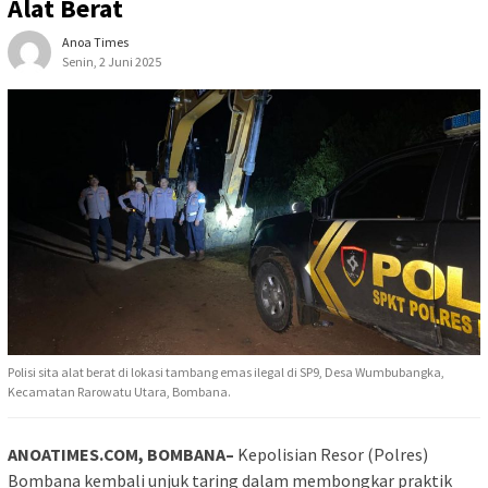
Alat Berat
Anoa Times
Senin, 2 Juni 2025
Polisi sita alat berat di lokasi tambang emas ilegal di SP9, Desa Wumbubangka,
Kecamatan Rarowatu Utara, Bombana.
ANOATIMES.COM, BOMBANA–
Kepolisian Resor (Polres)
Bombana kembali unjuk taring dalam membongkar praktik