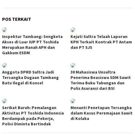
POS TERKAIT
Inspektur Tambang: Sengketa
Kejati Sultra Telaah Laporan
Akses di Luar IUP PT Toshida
KPH Terkait Kontrak PT Antam
Merupakan Ranah APH dan
dan PT SJS
Gakkum ESDM
Anggota DPRD Sultra Jadi
30 Mahasiswa Unsultra
Tersangka Dugaan Tambang
Penerima Beasiswa SDM Sawit
Batu Ilegal di Konsel
Terima Buku Tabungan dan
Polis Asuransi dari BSI
Serikat Buruh: Pemalangan
Menanti Penetapan Tersangka
Aktivitas PT Toshida Indonesia
dalam Kasus Peremajaan Sawit
Berdampak pada Pekerja,
di Kolaka
Polisi Diminta Bertindak