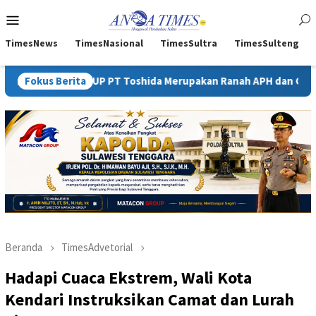
Loncat
Menu
ke
Mobile
konten
TimesNews
TimesNasional
TimesSultra
TimesSulteng
 Luar IUP PT Toshida Merupakan Ranah APH dan Gakkum ESDM
Fokus Berita
Beranda
TimesAdvetorial
Hadapi Cuaca Ekstrem, Wali Kota
Kendari Instruksikan Camat dan Lurah