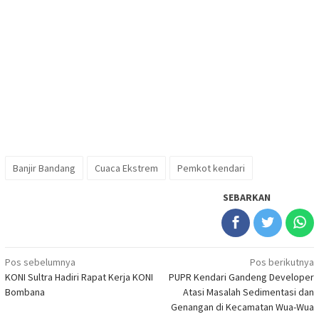
Banjir Bandang
Cuaca Ekstrem
Pemkot kendari
SEBARKAN
Navigasi
Pos sebelumnya
Pos berikutnya
KONI Sultra Hadiri Rapat Kerja KONI
PUPR Kendari Gandeng Developer
pos
Bombana
Atasi Masalah Sedimentasi dan
Genangan di Kecamatan Wua-Wua