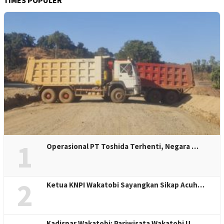
TIMES POPULER
1
Operasional PT Toshida Terhenti, Negara …
2
Ketua KNPI Wakatobi Sayangkan Sikap Acuh…
Kadispar Wakatobi: Pariwisata Wakatobi U…