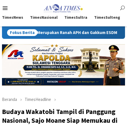
Loncat
Menu
ke
Mobile
konten
TimesNews
TimesNasional
TimesSultra
TimesSulteng
a Merupakan Ranah APH dan Gakkum ESDM
Fokus Berita
Kejati Sultra T
Beranda
TimesHeadline
Budaya Wakatobi Tampil di Panggung
Nasional, Sajo Moane Siap Memukau di