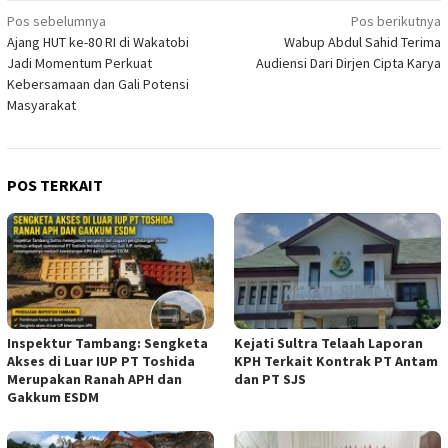
Navigasi
Pos sebelumnya
Pos berikutnya
Ajang HUT ke-80 RI di Wakatobi
Wabup Abdul Sahid Terima
pos
Jadi Momentum Perkuat
Audiensi Dari Dirjen Cipta Karya
Kebersamaan dan Gali Potensi
Masyarakat
POS TERKAIT
Inspektur Tambang: Sengketa
Kejati Sultra Telaah Laporan
Akses di Luar IUP PT Toshida
KPH Terkait Kontrak PT Antam
Merupakan Ranah APH dan
dan PT SJS
Gakkum ESDM