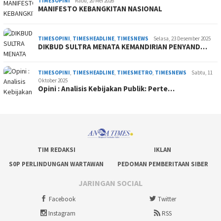
TIMESOPINI
Rabu, 20 Mei 2026
MANIFESTO KEBANGKITAN NASIONAL
TIMESOPINI
,
TIMESHEADLINE
,
TIMESNEWS
Selasa, 23 Desember 2025
DIKBUD SULTRA MENATA KEMANDIRIAN PENYAND…
TIMESOPINI
,
TIMESHEADLINE
,
TIMESMETRO
,
TIMESNEWS
Sabtu, 11
Oktober 2025
Opini : Analisis Kebijakan Publik: Perte…
TIM REDAKSI
IKLAN
S0P PERLINDUNGAN WARTAWAN
PEDOMAN PEMBERITAAN SIBER
JARINGAN SOCIAL
Facebook
Twitter
Instagram
RSS