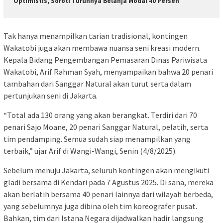
Optimistis, Soroti Turunnya Belanja Modal 40 Persen
Tak hanya menampilkan tarian tradisional, kontingen
Wakatobi juga akan membawa nuansa seni kreasi modern.
Kepala Bidang Pengembangan Pemasaran Dinas Pariwisata
Wakatobi, Arif Rahman Syah, menyampaikan bahwa 20 penari
tambahan dari Sanggar Natural akan turut serta dalam
pertunjukan seni di Jakarta.
“Total ada 130 orang yang akan berangkat. Terdiri dari 70
penari Sajo Moane, 20 penari Sanggar Natural, pelatih, serta
tim pendamping. Semua sudah siap menampilkan yang
terbaik,” ujar Arif di Wangi-Wangi, Senin (4/8/2025).
Sebelum menuju Jakarta, seluruh kontingen akan mengikuti
gladi bersama di Kendari pada 7 Agustus 2025. Di sana, mereka
akan berlatih bersama 40 penari lainnya dari wilayah berbeda,
yang sebelumnya juga dibina oleh tim koreografer pusat.
Bahkan, tim dari Istana Negara dijadwalkan hadir langsung