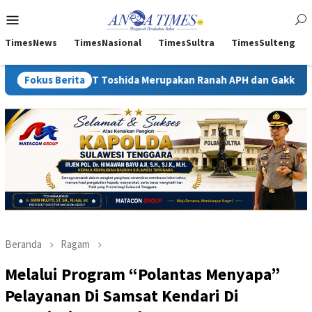
Loncat
Menu
ke
Mobile
konten
TimesNews
TimesNasional
TimesSultra
TimesSulteng
T Toshida Merupakan Ranah APH dan Gakkum ESDM
Fokus Berita
Kejati 
Beranda
Ragam
Melalui Program “Polantas Menyapa”
Pelayanan Di Samsat Kendari Di