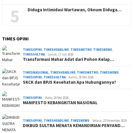
5
Diduga Intimidasi Wartawan, Oknum Diduga…
TIMES OPINI
TIMESOPINI
,
TIMESHEADLINE
,
TIMESMETRO
,
TIMESNEWS
,
TIMESSULTRA
Jumat, 17 Juli 2026
Transformasi Mahar Adat dari Pohon Kelap…
TIMESNASIONAL
,
TIMESHEADLINE
,
TIMESMETRO
,
TIMESNEWS
,
TIMESOPINI
,
TIMESSULTRA
Kamis, 28 Mei 2026
SKCK dan BPJS Kesehatan Apa Hubungannya?
TIMESOPINI
Rabu, 20 Mei 2026
MANIFESTO KEBANGKITAN NASIONAL
TIMESOPINI
,
TIMESHEADLINE
,
TIMESNEWS
Selasa, 23 Desember 2025
DIKBUD SULTRA MENATA KEMANDIRIAN PENYAND…