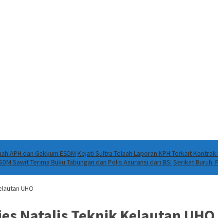
Ranah APH dan Gakkum ESDM
Kejati Sultra Telaah Laporan KPH Terkait Kontra
DM Sawit Terima Buku Tabungan dan Polis Asuransi dari BSI
Serikat Buruh:
elautan UHO
es Natalis Teknik Kelautan UHO