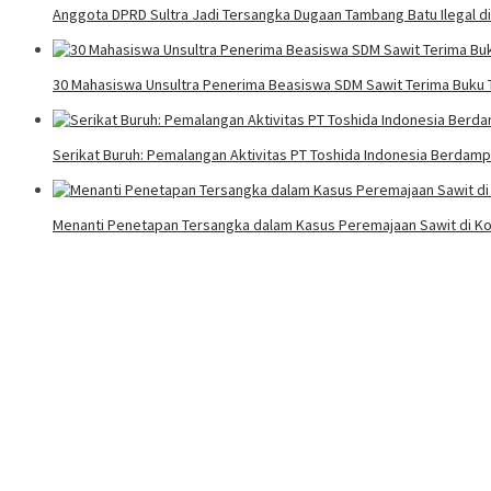
Anggota DPRD Sultra Jadi Tersangka Dugaan Tambang Batu Ilegal d
30 Mahasiswa Unsultra Penerima Beasiswa SDM Sawit Terima Buku T
Serikat Buruh: Pemalangan Aktivitas PT Toshida Indonesia Berdampa
Menanti Penetapan Tersangka dalam Kasus Peremajaan Sawit di Ko