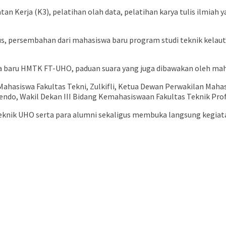
 Kerja (K3), pelatihan olah data, pelatihan karya tulis ilmiah 
, persembahan dari mahasiswa baru program studi teknik kelaut
a baru HMTK FT-UHO, paduan suara yang juga dibawakan oleh maha
ahasiswa Fakultas Tekni, Zulkifli, Ketua Dewan Perwakilan Mah
Welendo, Wakil Dekan III Bidang Kemahasiswaan Fakultas Teknik Pro
Teknik UHO serta para alumni sekaligus membuka langsung kegiat