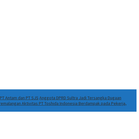
k PT Antam dan PT SJS
Anggota DPRD Sultra Jadi Tersangka Dugaan
 Pemalangan Aktivitas PT Toshida Indonesia Berdampak pada Pekerja,