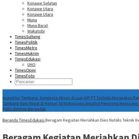
Konawe Selatan
Konawe Utara
Konawe Utara
Muna
Muna Barat
Wakatobi
TimesSulteng
TimesPolitik
TimesMetro
TimesHukrim
TimesEdukasi
UHO
TimesOpini
TimesFoto
Fokus Berita
Inspektur Tambang: Sengketa Akses di Luar IUP PT Toshida Merupakan 
Tambang Batu Ilegal di Konsel
30 Mahasiswa Unsultra Penerima Beasiswa S
Polisi Diminta Bertindak
Beranda
TimesEdukasi
Beragam Kegiatan Meriahkan Dies Natalis Teknik K
Beragam Kegiatan Meriahkan Di