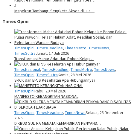
5
Inspektur Tambang: Sengketa Akses di Lua…
Times Opini
TimesOpini
,
TimesHeadline
,
TimesMetro
,
TimesNews
,
TimesSultra
Jumat, 17 Juli 2026
Transformasi Mahar Adat dari Pohon Kelap…
TimesNasional
,
TimesHeadline
,
TimesMetro
,
TimesNews
,
TimesOpini
,
TimesSultra
Kamis, 28 Mei 2026
SKCK dan BPJS Kesehatan Apa Hubungannya?
TimesOpini
Rabu, 20 Mei 2026
MANIFESTO KEBANGKITAN NASIONAL
TimesOpini
,
TimesHeadline
,
TimesNews
Selasa, 23 Desember
2025
DIKBUD SULTRA MENATA KEMANDIRIAN PENYAND…