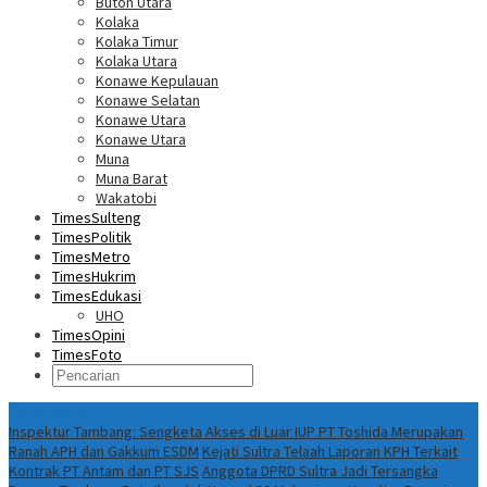
Buton Utara
Kolaka
Kolaka Timur
Kolaka Utara
Konawe Kepulauan
Konawe Selatan
Konawe Utara
Konawe Utara
Muna
Muna Barat
Wakatobi
TimesSulteng
TimesPolitik
TimesMetro
TimesHukrim
TimesEdukasi
UHO
TimesOpini
TimesFoto
Fokus Berita
Inspektur Tambang: Sengketa Akses di Luar IUP PT Toshida Merupakan
Ranah APH dan Gakkum ESDM
Kejati Sultra Telaah Laporan KPH Terkait
Kontrak PT Antam dan PT SJS
Anggota DPRD Sultra Jadi Tersangka