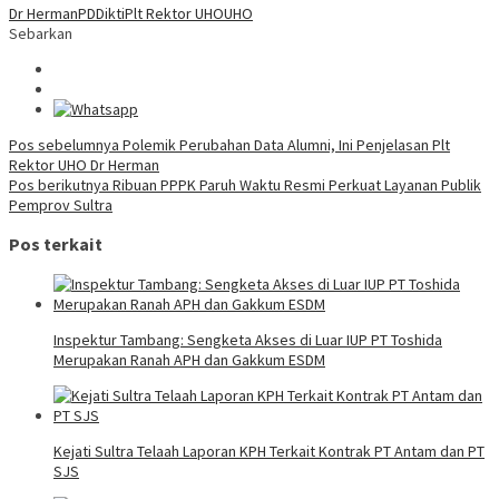
Dr Herman
PDDikti
Plt Rektor UHO
UHO
Sebarkan
Navigasi
Pos sebelumnya
Polemik Perubahan Data Alumni, Ini Penjelasan Plt
Rektor UHO Dr Herman
pos
Pos berikutnya
Ribuan PPPK Paruh Waktu Resmi Perkuat Layanan Publik
Pemprov Sultra
Pos terkait
Inspektur Tambang: Sengketa Akses di Luar IUP PT Toshida
Merupakan Ranah APH dan Gakkum ESDM
Kejati Sultra Telaah Laporan KPH Terkait Kontrak PT Antam dan PT
SJS