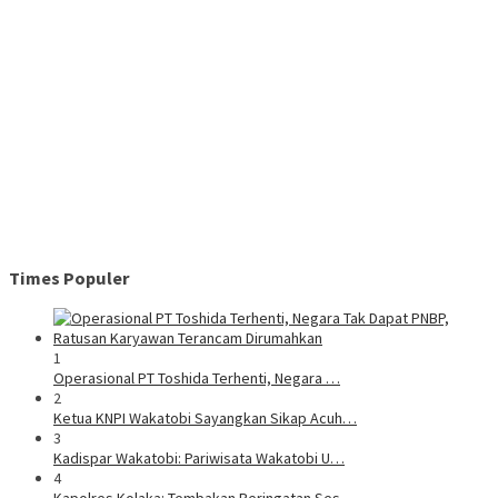
Times Populer
1
Operasional PT Toshida Terhenti, Negara …
2
Ketua KNPI Wakatobi Sayangkan Sikap Acuh…
3
Kadispar Wakatobi: Pariwisata Wakatobi U…
4
Kapolres Kolaka: Tembakan Peringatan Ses…