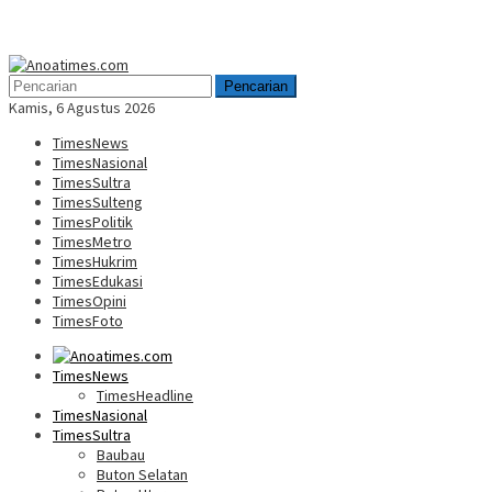
Menu
Mobile
Pencarian
Kamis, 6 Agustus 2026
TimesNews
TimesNasional
TimesSultra
TimesSulteng
TimesPolitik
TimesMetro
TimesHukrim
TimesEdukasi
TimesOpini
TimesFoto
TimesNews
TimesHeadline
TimesNasional
TimesSultra
Baubau
Buton Selatan