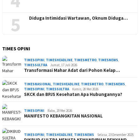
4
5
Diduga Intimidasi Wartawan, Oknum Diduga…
TIMES OPINI
TIMESOPINI
,
TIMESHEADLINE
,
TIMESMETRO
,
TIMESNEWS
,
TIMESSULTRA
Jumat, 17 Juli 2026
Transformasi Mahar Adat dari Pohon Kelap…
TIMESNASIONAL
,
TIMESHEADLINE
,
TIMESMETRO
,
TIMESNEWS
,
TIMESOPINI
,
TIMESSULTRA
Kamis, 28 Mei 2026
SKCK dan BPJS Kesehatan Apa Hubungannya?
TIMESOPINI
Rabu, 20 Mei 2026
MANIFESTO KEBANGKITAN NASIONAL
TIMESOPINI
,
TIMESHEADLINE
,
TIMESNEWS
Selasa, 23 Desember 2025
DIKBUD SULTRA MENATA KEMANDIRIAN PENYAND…