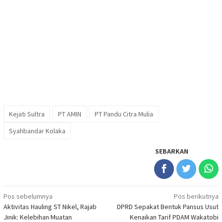
Kejati Sultra
PT AMIN
PT Pandu Citra Mulia
Syahbandar Kolaka
SEBARKAN
Navigasi
Pos sebelumnya
Pos berikutnya
Aktivitas Hauling ST Nikel, Rajab
DPRD Sepakat Bentuk Pansus Usut
pos
Jinik: Kelebihan Muatan
Kenaikan Tarif PDAM Wakatobi