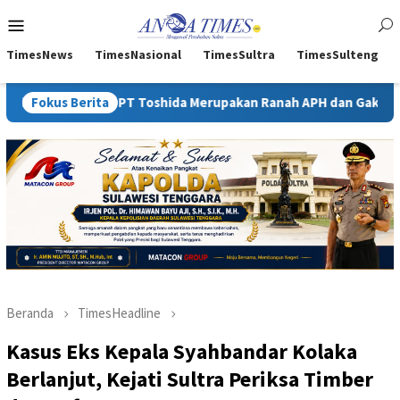
Loncat
Menu
ke
Mobile
konten
TimesNews
TimesNasional
TimesSultra
TimesSulteng
P PT Toshida Merupakan Ranah APH dan Gakkum ESDM
Fokus Berita
Keja
Beranda
TimesHeadline
Kasus Eks Kepala Syahbandar Kolaka
Berlanjut, Kejati Sultra Periksa Timber