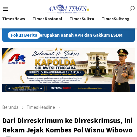
Loncat
Menu
ke
Mobile
konten
TimesNews
TimesNasional
TimesSultra
TimesSulteng
rupakan Ranah APH dan Gakkum ESDM
Fokus Berita
Kejati Sultra Telaa
Beranda
TimesHeadline
Dari Dirreskrimum ke Dirreskrimsus, Ini
Rekam Jejak Kombes Pol Wisnu Wibowo