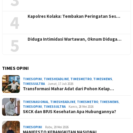
4
Kapolres Kolaka: Tembakan Peringatan Ses…
5
Diduga Intimidasi Wartawan, Oknum Diduga…
TIMES OPINI
TIMESOPINI
,
TIMESHEADLINE
,
TIMESMETRO
,
TIMESNEWS
,
TIMESSULTRA
Jumat, 17 Juli 2026
Transformasi Mahar Adat dari Pohon Kelap…
TIMESNASIONAL
,
TIMESHEADLINE
,
TIMESMETRO
,
TIMESNEWS
,
TIMESOPINI
,
TIMESSULTRA
Kamis, 28 Mei 2026
SKCK dan BPJS Kesehatan Apa Hubungannya?
TIMESOPINI
Rabu, 20 Mei 2026
MANIFESTO KEBANGKITAN NASIONAL