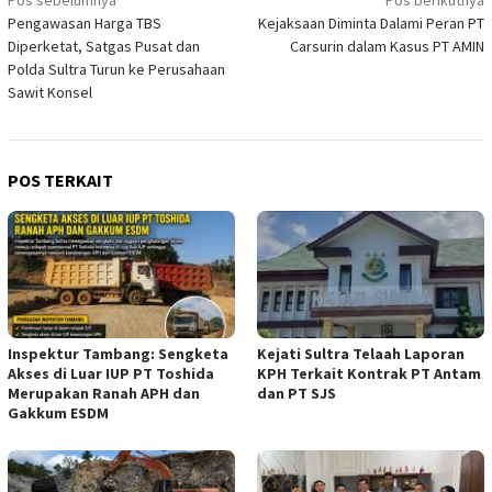
Navigasi
Pos sebelumnya
Pos berikutnya
Pengawasan Harga TBS
Kejaksaan Diminta Dalami Peran PT
pos
Diperketat, Satgas Pusat dan
Carsurin dalam Kasus PT AMIN
Polda Sultra Turun ke Perusahaan
Sawit Konsel
POS TERKAIT
Inspektur Tambang: Sengketa
Kejati Sultra Telaah Laporan
Akses di Luar IUP PT Toshida
KPH Terkait Kontrak PT Antam
Merupakan Ranah APH dan
dan PT SJS
Gakkum ESDM