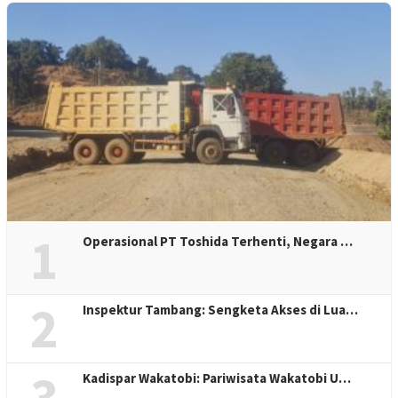
1
Operasional PT Toshida Terhenti, Negara …
2
Inspektur Tambang: Sengketa Akses di Lua…
3
Kadispar Wakatobi: Pariwisata Wakatobi U…